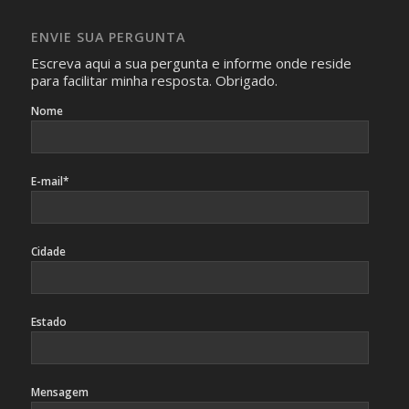
absolutamente necessárias para o interesse coletivo e,
caso sejam fotos de pessoas, não poderão permitir a
ENVIE SUA PERGUNTA
identificação da pessoa fotografada.
Escreva aqui a sua pergunta e informe onde reside
para facilitar minha resposta. Obrigado.
Nome
E-mail*
Cidade
Estado
Mensagem