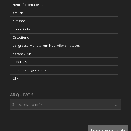
Neurofibromatoses
amusia
autismo
Bruno Cota
Cetotifeno
congresso Mundial em Neurofibromatoses
coronavirus
COVID-19
critérios diagnósticos
CTF
curso de capacitação
ARQUIVOS
desordem do processamento auditivo
diagnóstico
dificuldades cognitivas
dificuldades de aprendizado
doenças raras
Envie sua pergunta