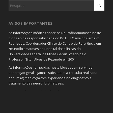
AVISOS IMPORTANTES
As informações médicas sobre as Neurofibromatoses neste
blog são da responsabilidade do Dr. Luiz Oswaldo Carneiro
Rodrigues, Coordenador Clínico do Centro de Referência em
Neurofibromatoses do Hospital das Clínicas da
Universidade Federal de Minas Gerais, criado pelo
Professor Nilton Alves de Rezende em 2004.
As informações fornecidas neste blog devem servir de
orientação geral e jamais substituem a consulta realizada
por um (a) médico(a) com experiência no diagnóstico e
tratamento das neurofibromatoses.
Será omitida a identidade de todas as pessoas que
realizam as perguntas, mesmo que elas não se importem
com isso.
Imagens somente serão publicadas se forem