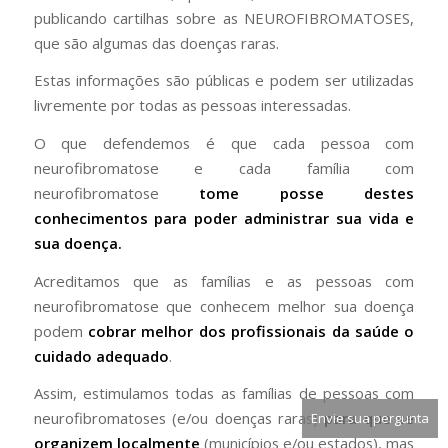
publicando cartilhas sobre as NEUROFIBROMATOSES,
que são algumas das doenças raras.
Estas informações são públicas e podem ser utilizadas
livremente por todas as pessoas interessadas.
O que defendemos é que cada pessoa com
neurofibromatose e cada família com
neurofibromatose
tome posse destes
conhecimentos para poder administrar sua vida e
sua doença.
Acreditamos que as famílias e as pessoas com
neurofibromatose que conhecem melhor sua doença
podem
cobrar melhor dos profissionais da saúde o
cuidado adequado
.
Assim, estimulamos todas as famílias de pessoas com
neurofibromatoses (e/ou doenças raras)
para que se
Envie sua pergunta
organizem localmente
(municípios e/ou estados), mas