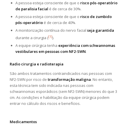
A pessoa esteja consciente de que o
risco pós-operatório
de paralisia facial
é de cerca de 30%.
A pessoa esteja consciente de que o
risco de zumbido
pós-operatório
é de cerca de 40%.
A monitorização contínua do nervo facial
seja garantida
[1]
durante a cirurgia (
).
A equipe cirúrgica tenha
experiência com schwannomas
vestibulares em pessoas com NF2-SWN
.
Radio cirurgia e radioterapia
São ambos tratamentos contraindicados nas pessoas com
NF2-SWN por risco de
transformação maligna
. No entanto,
esta técnica tem sido indicada nas pessoas com
schwannomas esporádicos (sem NF2-SWN) menores do que 3
cm. As condições e habilitação da equipe cirúrgica podem
entrar no cálculo dos riscos e benefícios.
Medicamentos