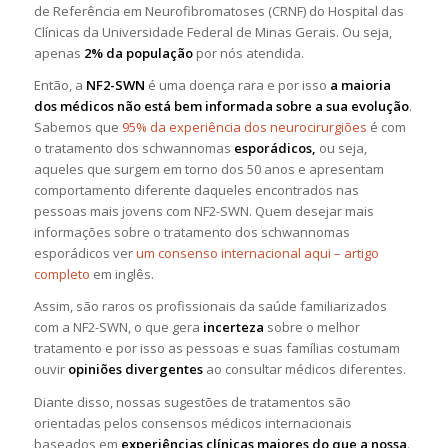
de Referência em Neurofibromatoses (CRNF) do Hospital das
Clínicas da Universidade Federal de Minas Gerais. Ou seja,
apenas
2% da população
por nós atendida.
Então, a
NF2-SWN
é uma doença rara e por isso
a maioria
dos médicos não está bem informada sobre a sua evolução
.
Sabemos que
95% da experiência dos neurocirurgiões
é com
o tratamento dos schwannomas
esporádicos,
ou seja,
aqueles que surgem em torno dos 50 anos e apresentam
comportamento diferente daqueles encontrados nas
pessoas mais jovens com NF2-SWN. Quem desejar mais
informações sobre o tratamento dos schwannomas
esporádicos ver
um consenso internacional aqui – artigo
completo
em inglês.
Assim, são raros os profissionais da saúde familiarizados
com a NF2-SWN, o que gera
incerteza
sobre o melhor
tratamento e por isso as pessoas e suas famílias costumam
ouvir
opiniões divergentes
ao consultar médicos diferentes.
Diante disso, nossas sugestões de tratamentos são
orientadas pelos consensos médicos internacionais
baseados em
experiências clínicas maiores do que a nossa
.