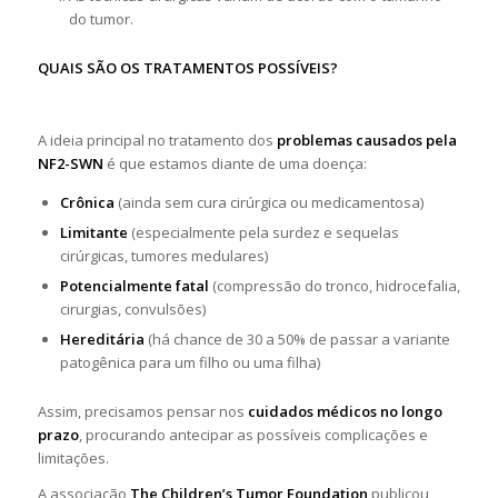
do tumor.
QUAIS SÃO OS TRATAMENTOS POSSÍVEIS?
A ideia principal no tratamento dos
problemas causados pela
NF2-SWN
é que estamos diante de uma doença:
Crônica
(ainda sem cura cirúrgica ou medicamentosa)
Limitante
(especialmente pela surdez e sequelas
cirúrgicas, tumores medulares)
Potencialmente fatal
(compressão do tronco, hidrocefalia,
cirurgias, convulsões)
Hereditária
(há chance de 30 a 50% de passar a variante
patogênica para um filho ou uma filha)
Assim, precisamos pensar nos
cuidados médicos no longo
prazo
, procurando antecipar as possíveis complicações e
limitações.
A associação
The Children’s Tumor Foundation
publicou