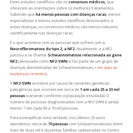
Estes estudos científicos são os
consensos médicos,
que
oferecem as orientações sobre os melhores tratamentos.
Sabendo que
há menos pessoas com doenças raras
, menos
especialistas e menos estudos científicos direcionados a
estas doenças, os consensos médicos são menos robustos
cientificamente nas doenças raras.
É o que acontece com as pessoas que sofrem com a
Neurofibromatose do tipo 2, a NF2
. Atualmente, e a NF2
passou a se chamar
Schwannomatose relacionada ao gene
NF2
(abreviada como
NF2-SWN
) e faz parte de um grupo de
doenças denominadas de Schwannomatoses
–
ver aqui as
mudanças recentes
).
A
NF2-SWN
acontece por causa de variantes genéticas
patogênicas que ocorrem em cerca de
1 em cada 25 a 33 mil
pessoas
(variando conforme a população estudada). O
número de pessoas diagnosticadas com a NF2-SWN é ainda
menor: 1 em cada 60 a 70 mil pessoas.
Para exemplificar esta raridade, nos últimos 20 anos
atendemos cerca de
70 pessoas
com Schwannomatoses entre
mais de duas mil e duzentas famílias cadastradas no Centro