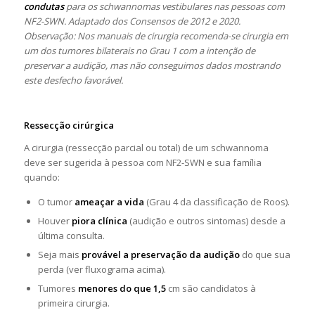
condutas
para os schwannomas vestibulares nas pessoas com
NF2-SWN. Adaptado dos Consensos de 2012 e 2020.
Observação: Nos manuais de cirurgia recomenda-se cirurgia em
um dos tumores bilaterais no Grau 1 com a intenção de
preservar a audição, mas não conseguimos dados mostrando
este desfecho favorável.
Ressecção cirúrgica
A cirurgia (ressecção parcial ou total) de um schwannoma
deve ser sugerida à pessoa com NF2-SWN e sua família
quando:
O tumor
ameaçar a vida
(Grau 4 da classificação de Roos).
Houver
piora clínica
(audição e outros sintomas) desde a
última consulta.
Seja mais
provável a preservação da audição
do que sua
perda (ver fluxograma acima).
Tumores
menores do que 1,5
cm são candidatos à
primeira cirurgia.