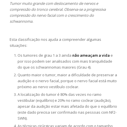
Tumor muito grande com deslocamento de nervos e
compressão do tronco cerebral
. Observa-se a progressiva
compressão do nervo facial com o crescimento do
schwannoma.
Esta classificação nos ajuda a compreender algumas
situações:
Os tumores de grau 1 a 3 ainda
não ameaçam a vida
e
por isso podem ser analisados com mais tranquilidade
do que os schwannomas maiores (Grau 4).
Quanto maior o tumor, maior a dificuldade de preservar a
audição e o nervo facial, porque o nervo facial está muito
próximo ao nervo vestíbulo coclear.
A localização do tumor é 80% das vezes no ramo
vestibular (equilíbrio) e 20% no ramo coclear (audição),
apesar da audição estar mais afetada do que o equilíbrio
(este dado precisa ser confirmado nas pessoas com NF2-
SWN).
As técnicas cirúrgicas variam de acordo com o tamanho