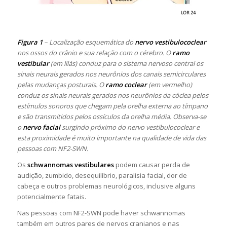
Figura 1
– Localização esquemática do
nervo vestibulococlear
nos ossos do crânio e sua relação com o cérebro. O
ramo
vestibular
(em lilás) conduz para o sistema nervoso central os
sinais neurais gerados nos neurônios dos canais semicirculares
pelas mudanças posturais. O
ramo coclear
(em vermelho)
conduz os sinais neurais gerados nos neurônios da cóclea pelos
estímulos sonoros que chegam pela orelha externa ao tímpano
e são transmitidos pelos ossículos da orelha média. Observa-se
o
nervo facial
surgindo próximo do nervo vestibulococlear e
esta proximidade é muito importante na qualidade de vida das
pessoas com NF2-SWN.
Os
schwannomas vestibulares
podem causar perda de
audição, zumbido, desequilíbrio, paralisia facial, dor de
cabeça e outros problemas neurológicos, inclusive alguns
potencialmente fatais.
Nas pessoas com NF2-SWN pode haver schwannomas
também em outros pares de nervos cranianos e nas