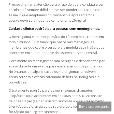
Preciso chamar a atenção para o fato de que a conduta a ser
escolhida é sempre difícil e deve ser ponderada caso a caso.
Assim, o que adaptamos do consenso e apresentamos
abaixo deve servir apenas como orientação geral.
Cuidado clínico padrão para pessoas com meningiomas.
O meningioma é o tumor primário do cérebro mais comum em
todo o mundo. É um tumor que nasce nas meninges (as
membranas que cobre o cérebro e a medula espinhal) e pode
acontecer em qualquer parte do sistema nervoso central.
Geralmente os meningiomas são benignos e descobertos por
acaso durante um exame para esclarecer outros problemas.
No entanto, em alguns casos os meningiomas envolvem
áreas cerebrais críticas causando déficits neurológicos e ou
convulsões.
O tratamento padrão para os meningiomas chamados
idiopáticos (que acontecem em pessoas sem S-NF2) consiste
de observação (se não existem sintomas e o seu crescimento
Envie sua pergunta
é lento), ou de cirurgia ou de radioterapia (se o crescimento
for rápido ou surgirem sintomas).