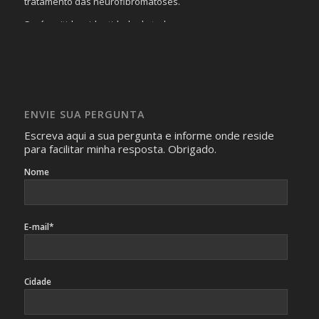
tratamento das neurofibromatoses.
Será omitida a identidade de todas as pessoas que
realizam as perguntas, mesmo que elas não se importem
com isso.
Imagens somente serão publicadas se forem
absolutamente necessárias para o interesse coletivo e,
caso sejam fotos de pessoas, não poderão permitir a
ENVIE SUA PERGUNTA
identificação da pessoa fotografada.
Escreva aqui a sua pergunta e informe onde reside
para facilitar minha resposta. Obrigado.
Nome
E-mail*
Cidade