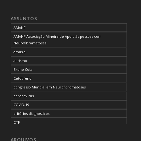
ASSUNTOS
AMANF
AMANF Associação Mineira de Apoio às pessoas com
Neurofibromatoses
amusia
autismo
Bruno Cota
Cetotifeno
congresso Mundial em Neurofibromatoses
coronavirus
COVID-19
critérios diagnósticos
CTF
curso de capacitação
ARQUIVOS
desordem do processamento auditivo