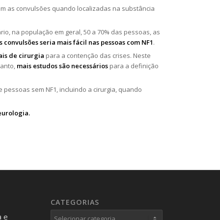
om as convulsões quando localizadas na substância
rio, na população em geral, 50 a 70% das pessoas, as
 convulsões seria mais fácil nas pessoas com NF1
.
is de cirurgia
para a contenção das crises. Neste
tanto,
mais estudos são necessários
para a definição
pessoas sem NF1, incluindo a cirurgia, quando
urologia.
CATEGORIAS
Categorias
a e