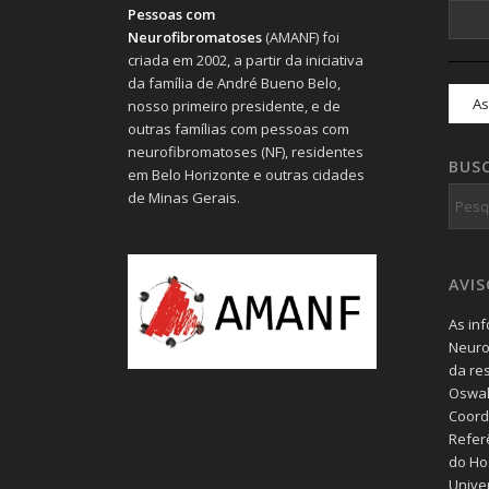
Pessoas com
Neurofibromatoses
(AMANF) foi
criada em 2002, a partir da iniciativa
da família de André Bueno Belo,
nosso primeiro presidente, e de
outras famílias com pessoas com
neurofibromatoses (NF), residentes
BUS
em Belo Horizonte e outras cidades
de Minas Gerais.
AVI
As in
Neuro
da re
Oswal
Coord
Refer
do Hos
Unive