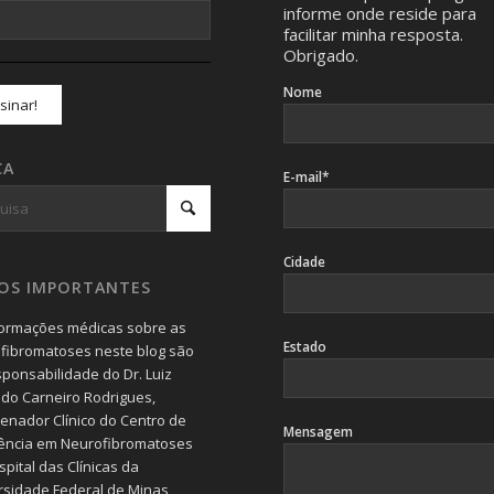
informe onde reside para
facilitar minha resposta.
Obrigado.
Nome
CA
E-mail*
Cidade
SOS IMPORTANTES
formações médicas sobre as
Estado
fibromatoses neste blog são
sponsabilidade do Dr. Luiz
do Carneiro Rodrigues,
enador Clínico do Centro de
Mensagem
ência em Neurofibromatoses
pital das Clínicas da
rsidade Federal de Minas