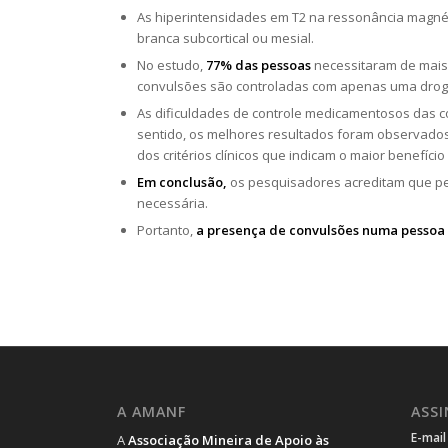
As hiperintensidades em T2 na ressonância magné
branca subcortical ou mesial.
No estudo,
77% das pessoas
necessitaram de mais 
convulsões são controladas com apenas uma dro
As dificuldades de controle medicamentosos das
sentido, os melhores resultados foram observado
dos critérios clínicos que indicam o maior benefíci
Em conclusão,
os pesquisadores acreditam que pe
necessária.
Portanto,
a presença de convulsões numa pessoa
A AMANF
ASS
E-mai
A
Associação Mineira de Apoio às