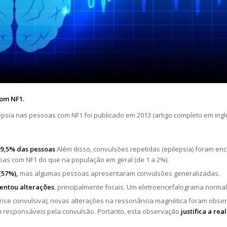
om NF1.
epsia nas pessoas com NF1 foi publicado em 2013 (artigo completo em ing
m
9,5% das pessoas
Além disso, convulsões repetidas (epilepsia) foram e
as com NF1 do que na população em geral (de 1 a 2%).
(57%),
mas algumas pessoas apresentaram convulsões generalizadas.
entou alterações
, principalmente focais. Um eletroencefalograma normal 
ise convulsiva), novas alterações na ressonância magnética foram obser
m responsáveis pela convulsão. Portanto, esta observação
justifica a r