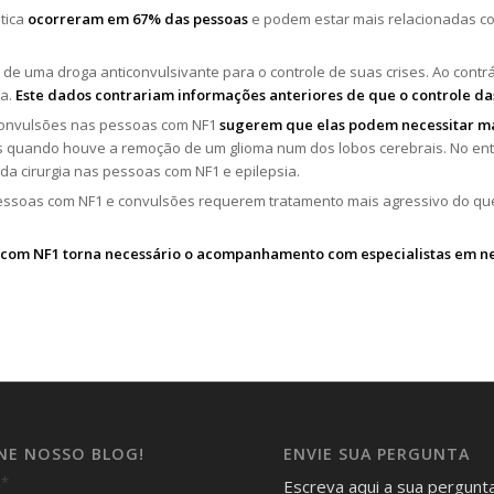
tica
ocorreram em 67% das pessoas
e podem estar mais relacionadas c
de uma droga anticonvulsivante para o controle de suas crises. Ao contrá
ga.
Este dados contrariam informações anteriores de que o controle das
 convulsões nas pessoas com NF1
sugerem que elas podem necessitar ma
s quando houve a remoção de um glioma num dos lobos cerebrais. No en
o da cirurgia nas pessoas com NF1 e epilepsia.
ssoas com NF1 e convulsões requerem tratamento mais agressivo do que 
 com NF1 torna necessário o acompanhamento com especialistas em ne
INE NOSSO BLOG!
ENVIE SUA PERGUNTA
*
l
Escreva aqui a sua pergunt