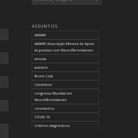
ASSUNTOS
AMANF
AMANF Associação Mineira de Apoio
às pessoas com Neurofibromatoses
amusia
autismo
Bruno Cota
Cetotifeno
congresso Mundial em
Neurofibromatoses
coronavirus
COVID-19
critérios diagnósticos
CTF