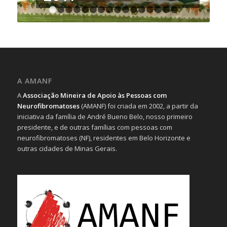
1
2
3
4
5
6
7
8
9
10
11
12
13
14
15
A AMANF
A
Associação Mineira de Apoio às Pessoas com
Neurofibromatoses
(AMANF) foi criada em 2002, a partir da
iniciativa da família de André Bueno Belo, nosso primeiro
presidente, e de outras famílias com pessoas com
neurofibromatoses (NF), residentes em Belo Horizonte e
outras cidades de Minas Gerais.