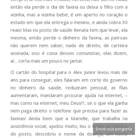
então ela perde o dia de faxina ou deixa o filho com a
vizinha, mas a vizinha bebe, é um aperto no coração o
estado em que ela entrega o menino, e ainda cobra 30
reais! Mas no posto de saúde Renata tem que levar, ela
mesma, então perde o dinheiro da faxina, as patroas
não querem nem saber, nada de direito, de carteira
assinada, isso é coisa desses comunistas, elas dizem,
aí… corta mais um pouco no jantar.
O cartão do hospital para o Alex Junior levou mais de
ano para conseguir, eles falaram em corte do governo
no dinheiro da saúde, reduziram pessoal, as filas
aumentaram, mandaram procurar ajuda na internet, –
mas como na internet, meu Deus!?, se o que ela ganha
nem paga direito o telefone que precisa para fazer as
faxinas! Ainda bem que a Marielle, que trabalha na
assistência social, ajudou muito, leu o laudo da médica
Envie sua pergunta
do posto, descobriu o nome da doença, um nome