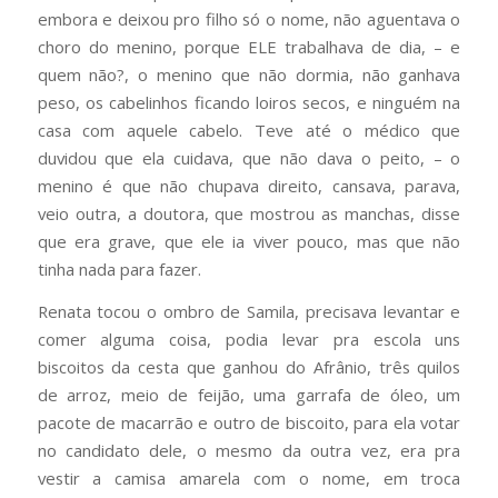
embora e deixou pro filho só o nome, não aguentava o
choro do menino, porque ELE trabalhava de dia, – e
quem não?, o menino que não dormia, não ganhava
peso, os cabelinhos ficando loiros secos, e ninguém na
casa com aquele cabelo. Teve até o médico que
duvidou que ela cuidava, que não dava o peito, – o
menino é que não chupava direito, cansava, parava,
veio outra, a doutora, que mostrou as manchas, disse
que era grave, que ele ia viver pouco, mas que não
tinha nada para fazer.
Renata tocou o ombro de Samila, precisava levantar e
comer alguma coisa, podia levar pra escola uns
biscoitos da cesta que ganhou do Afrânio, três quilos
de arroz, meio de feijão, uma garrafa de óleo, um
pacote de macarrão e outro de biscoito, para ela votar
no candidato dele, o mesmo da outra vez, era pra
vestir a camisa amarela com o nome, em troca