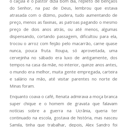
o caçula e o pastor dizia bom dia, repleto de bênçãos
do Senhor, na paz de Deus, lembrou que estava
atrasada com o dízimo, pudera, tudo aumentando de
preço, menos as faxinas, as patroas pagando o mesmo
preço de dois anos atrás, ou até menos, algumas
dispensando, cortando passagem, dificultou para ela,
trocou o arroz com feijão pelo macarrão, carne quase
nunca, pouca fruta. Roupa, só aproveitada, uma
cervejinha no sábado era luxo de antigamente, dos
tempos na casa da mãe, no interior, quinze anos antes,
o mundo era melhor, muita gente empregada, carteira
e salário na mão, até visitar parentes no norte de
Minas foram.
Enquanto coava o café, Renata admirava a moça branca
super chique e o homem de gravata que falavam
notícias sobre a guerra na Ucrânia, queria ter
continuado na escola, gostava de história, mas nasceu
Samila, tinha que trabalhar, depois, Alex Sandro foi