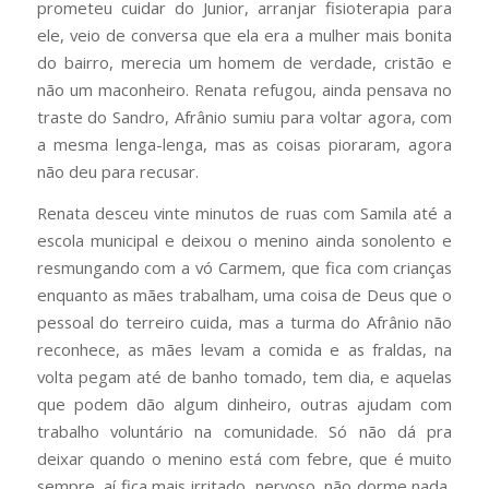
prometeu cuidar do Junior, arranjar fisioterapia para
ele, veio de conversa que ela era a mulher mais bonita
do bairro, merecia um homem de verdade, cristão e
não um maconheiro. Renata refugou, ainda pensava no
traste do Sandro, Afrânio sumiu para voltar agora, com
a mesma lenga-lenga, mas as coisas pioraram, agora
não deu para recusar.
Renata desceu vinte minutos de ruas com Samila até a
escola municipal e deixou o menino ainda sonolento e
resmungando com a vó Carmem, que fica com crianças
enquanto as mães trabalham, uma coisa de Deus que o
pessoal do terreiro cuida, mas a turma do Afrânio não
reconhece, as mães levam a comida e as fraldas, na
volta pegam até de banho tomado, tem dia, e aquelas
que podem dão algum dinheiro, outras ajudam com
trabalho voluntário na comunidade. Só não dá pra
deixar quando o menino está com febre, que é muito
sempre, aí fica mais irritado, nervoso, não dorme nada,