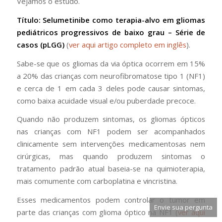
Vejamos o estudo.
Título: Selumetinibe como terapia-alvo em gliomas
pediátricos progressivos de baixo grau – Série de
casos (pLGG)
(
ver aqui artigo completo em inglês
).
Sabe-se que os gliomas da via óptica ocorrem em 15%
a 20% das crianças com neurofibromatose tipo 1 (NF1)
e cerca de 1 em cada 3 deles pode causar sintomas,
como baixa acuidade visual e/ou puberdade precoce.
Quando não produzem sintomas, os gliomas ópticos
nas crianças com NF1 podem ser acompanhados
clinicamente sem intervenções medicamentosas nem
cirúrgicas, mas quando produzem sintomas o
tratamento padrão atual baseia-se na quimioterapia,
mais comumente com carboplatina e vincristina.
Esses medicamentos podem controlar o tumor em
Envie sua pergunta
parte das crianças com glioma óptico na NF1 (
ver aqui