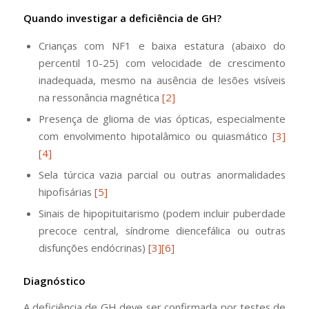
Quando investigar a deficiência de GH?
Crianças com NF1 e baixa estatura (abaixo do
percentil 10-25) com velocidade de crescimento
inadequada, mesmo na ausência de lesões visíveis
na ressonância magnética
[2]
Presença de glioma de vias ópticas, especialmente
com envolvimento hipotalâmico ou quiasmático
[3]
[4]
Sela túrcica vazia parcial ou outras anormalidades
hipofisárias
[5]
Sinais de hipopituitarismo (podem incluir puberdade
precoce central, síndrome diencefálica ou outras
disfunções endócrinas)
[3]
[6]
Diagnóstico
A deficiência de GH deve ser confirmada por testes de