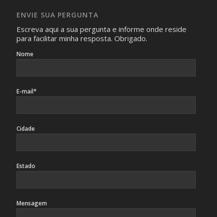
caso sejam fotos de pessoas, não poderão permitir a
ENVIE SUA PERGUNTA
identificação da pessoa fotografada.
Escreva aqui a sua pergunta e informe onde reside
para facilitar minha resposta. Obrigado.
Nome
E-mail*
Cidade
Estado
Mensagem