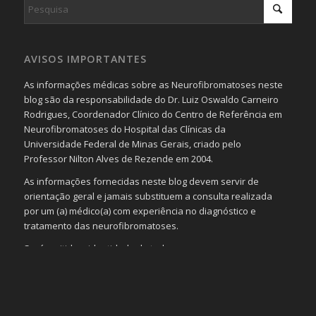
AVISOS IMPORTANTES
As informações médicas sobre as Neurofibromatoses neste
blog são da responsabilidade do Dr. Luiz Oswaldo Carneiro
Rodrigues, Coordenador Clínico do Centro de Referência em
Neurofibromatoses do Hospital das Clínicas da
Universidade Federal de Minas Gerais, criado pelo
Professor Nilton Alves de Rezende em 2004.
As informações fornecidas neste blog devem servir de
orientação geral e jamais substituem a consulta realizada
por um (a) médico(a) com experiência no diagnóstico e
tratamento das neurofibromatoses.
Será omitida a identidade de todas as pessoas que
realizam as perguntas, mesmo que elas não se importem
com isso.
Imagens somente serão publicadas se forem
absolutamente necessárias para o interesse coletivo e,