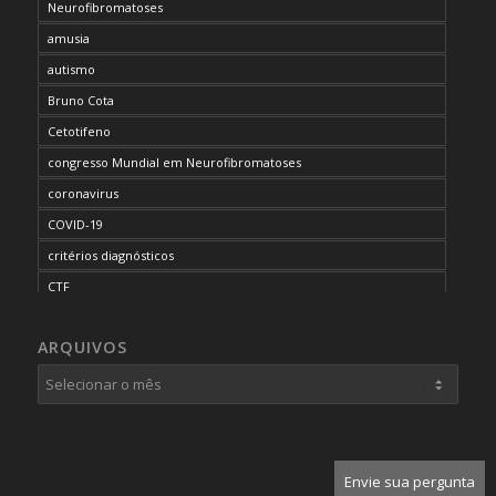
Neurofibromatoses
amusia
autismo
Bruno Cota
Cetotifeno
congresso Mundial em Neurofibromatoses
coronavirus
COVID-19
critérios diagnósticos
CTF
curso de capacitação
ARQUIVOS
desordem do processamento auditivo
diagnóstico
dificuldades cognitivas
dificuldades de aprendizado
doenças raras
Envie sua pergunta