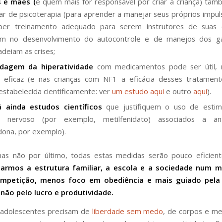
s e mães (
e quem mais for responsável por criar a criança) t
par de psicoterapia (para aprender a manejar seus próprios impuls
ber treinamento adequado para serem instrutores de suas c
em no desenvolvimento do autocontrole e de manejos dos ga
deiam as crises;
dagem da hiperatividade
com medicamentos pode ser útil,
 eficaz (e nas crianças com NF1 a eficácia desses tratament
stabelecida cientificamente: ver
um estudo aqui
e outro
aqui
).
 ainda estudos científicos
que justifiquem o uso de estim
a nervoso (por exemplo, metilfenidato) associados a anti
idona, por exemplo).
mas não por último, todas estas medidas serão pouco eficien
armos a estrutura familiar, a escola e a sociedade num
petição, menos foco em obediência e mais guiado pela 
não pelo lucro e produtividade.
 adolescentes precisam de
liberdade sem medo
, de corpos e men