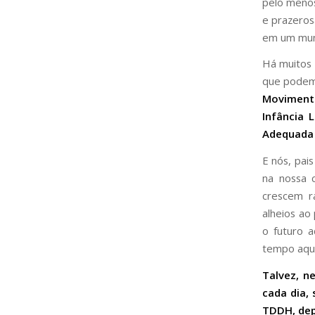
pelo menos
e prazeros
em um mund
Há muitos 
que podem 
Moviment
Infância 
Adequada
E nós, pai
na nossa c
crescem r
alheios ao
o futuro a
tempo aqu
Talvez, n
cada dia,
TDDH, dep