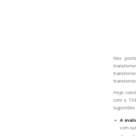
Nos post
transtorn
transtor
transtorno
Hoje concl
com o TDD
sugestões 
A avali
com su