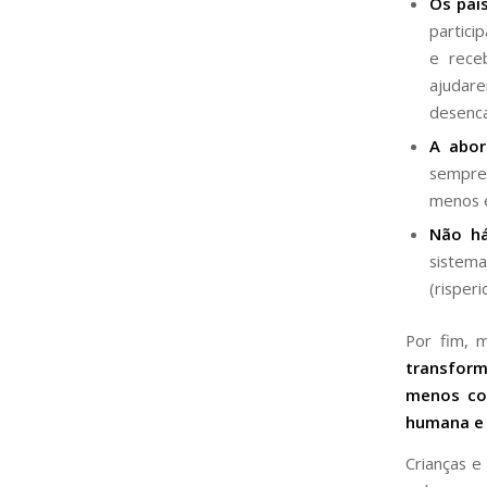
Os pai
partici
e rece
ajudar
desenca
A abor
sempre
menos e
Não há
sistem
(risper
Por fim, 
transform
menos com
humana e 
Crianças e