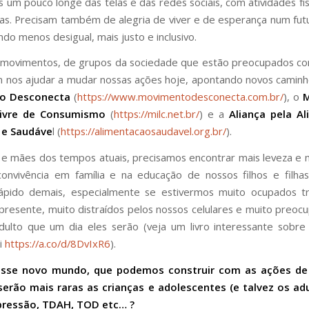
 um pouco longe das telas e das redes sociais, com atividades físi
as. Precisam também de alegria de viver e de esperança num fut
o menos desigual, mais justo e inclusivo.
movimentos, de grupos da sociedade que estão preocupados co
nos ajudar a mudar nossas ações hoje, apontando novos camin
o Desconecta
(
https://www.movimentodesconecta.com.br/
), o
Livre de Consumismo
(
https://milc.net.br/
) e a
Aliança pela A
 e Saudáve
l (
https://alimentacaosaudavel.org.br/
).
s e mães dos tempos atuais, precisamos encontrar mais leveza e m
onvivência em família e na educação de nossos filhos e filhas
ápido demais, especialmente se estivermos muito ocupados tr
 presente, muito distraídos pelos nossos celulares e muito preo
dulto que um dia eles serão (veja um livro interessante sobr
i
https://a.co/d/8DvIxR6
).
esse novo mundo, que podemos construir com as ações de
 serão mais raras as crianças e adolescentes (e talvez os ad
ressão, TDAH, TOD etc… ?