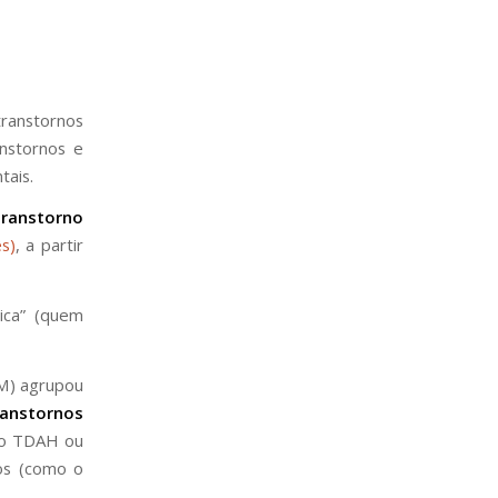
transtornos
nstornos e
tais.
ranstorno
s)
, a partir
ica” (quem
SM) agrupou
ranstornos
 o TDAH ou
sos (como o