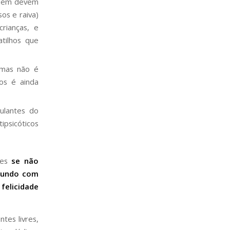
ambém devem
os e raiva)
rianças, e
tilhos que
 mas não é
os é ainda
ulantes do
psicóticos
tes
se não
 mundo com
felicidade
tes livres,