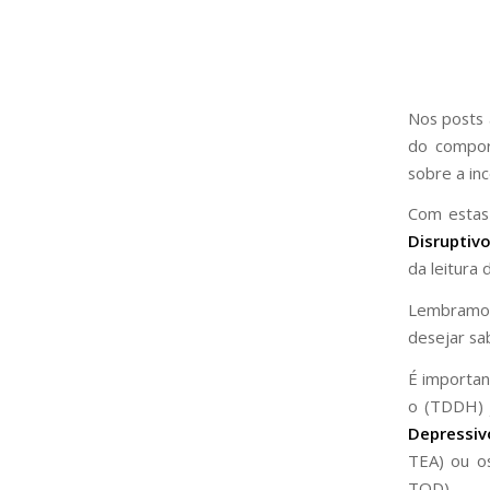
Nos posts 
do compor
sobre a in
Com estas
Disruptiv
da leitura
Lembramos
desejar sa
É importan
o (TDDH) 
Depressiv
TEA) ou os
TOD).