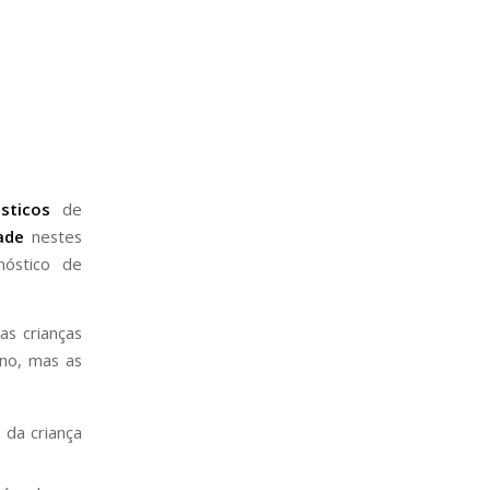
ósticos
de
ade
nestes
óstico de
as crianças
no, mas as
 da criança