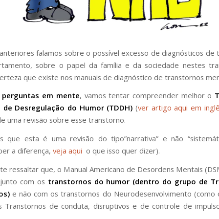
anteriores falamos sobre o possível excesso de diagnósticos de 
tamento, sobre o papel da família e da sociedade nestes tra
certeza que existe nos manuais de diagnóstico de transtornos men
perguntas em mente
, vamos tentar compreender melhor o
T
o de Desregulação do Humor (TDDH)
(
ver artigo aqui em inglê
 de uma revisão sobre esse transtorno.
 que esta é uma revisão do tipo”narrativa” e não “sistemát
ber a diferença,
veja aqui
o que isso quer dizer).
te ressaltar que, o Manual Americano de Desordens Mentais (D
junto com os
transtornos do humor (dentro do grupo de T
os)
e não com os transtornos do Neurodesenvolvimento (como
 Transtornos de conduta, disruptivos e de controle de impul