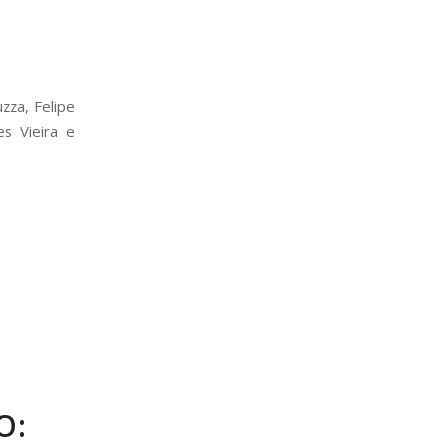
zza, Felipe
es Vieira e
O: