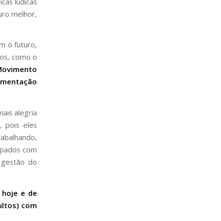
cas lúdicas
uro melhor,
m o futuro,
hos, como o
Movimento
limentação
ais alegria
, pois eles
abalhando,
cupados com
e gestão do
 hoje e de
ultos) com