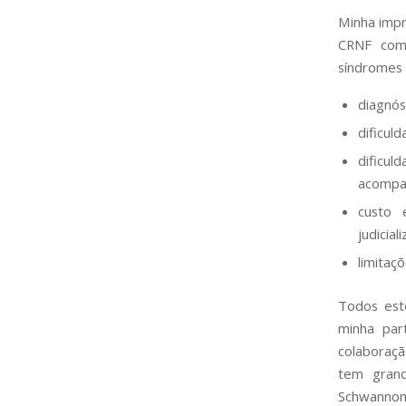
Minha impr
CRNF comp
síndromes 
diagnós
dificul
dificu
acompan
custo 
judicia
limitaç
Todos est
minha par
colaboraç
tem grand
Schwannom