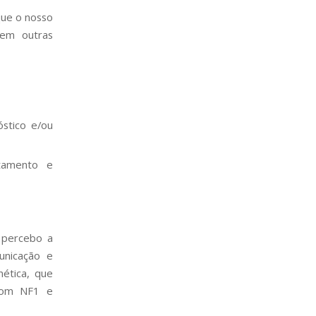
que o nosso
 em outras
stico e/ou
atamento e
 percebo a
unicação e
ética, que
 com NF1 e