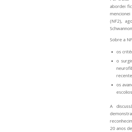
abordei fi
mencionei
(NF2), ag
Schwannoma
Sobre a NF
os crit
o surgi
neurof
recente
os avan
escolios
A discus
demonstra
reconhecim
20 anos de