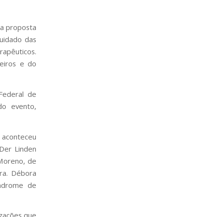
 a proposta
cuidado das
erapêuticos.
leiros e do
Federal de
do evento,
e aconteceu
Der Linden
 Moreno, de
Dra. Débora
índrome de
izações que