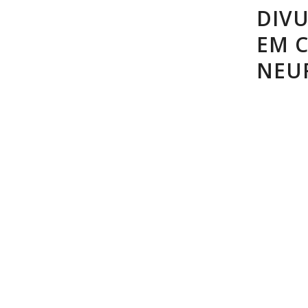
DIV
EM C
NEU