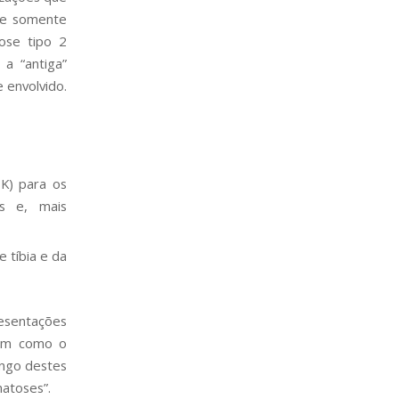
, e somente
ose tipo 2
a “antiga”
 envolvido.
K) para os
as e, mais
 tíbia e da
sentações
bem como o
ongo destes
matoses”.