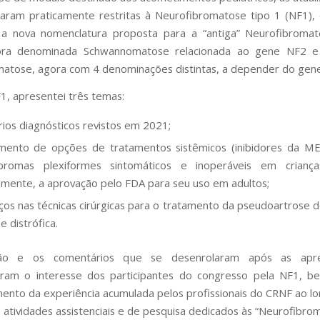
caram praticamente restritas à Neurofibromatose tipo 1 (NF1)
 a nova nomenclatura proposta para a “antiga” Neurofibromat
ora denominada Schwannomatose relacionada ao gene NF2 e 
tose, agora com 4 denominações distintas, a depender do gene
1, apresentei três temas:
érios diagnósticos revistos em 2021;
mento de opções de tratamentos sistêmicos (inibidores da ME
ibromas plexiformes sintomáticos e inoperáveis em crianç
mente, a aprovação pelo FDA para seu uso em adultos;
ços nas técnicas cirúrgicas para o tratamento da pseudoartrose de
e distrófica.
são e os comentários que se desenrolaram após as apre
ram o interesse dos participantes do congresso pela NF1, 
ento da experiência acumulada pelos profissionais do CRNF ao l
 atividades assistenciais e de pesquisa dedicados às “Neurofibro