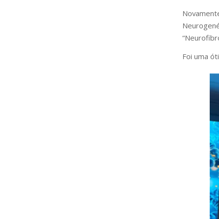
Novamente
Neurogen
“Neurofibr
Foi uma ót