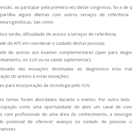
essão, ao participar pela primeira vez deste congresso, foi a de 
artilha alguns dilemas com outros serviços de referência
neurogenéticas, tais como:
tico tardio, dificuldade de acesso a serviços de referência;
dade da APS em coordenar o cuidado destas pessoas;
ldade de acesso aos exames complementares (quer para diagnó
hamento, no SUS ou na saúde suplementar);
elevado das inovações destinadas ao diagnóstico e/ou tr
lização do acesso a estas inovações;
ões para incorporação da tecnologia pelo SUS.
es temas foram abordados durante o evento. Por outro lado,
ticipação como uma oportunidade de abrir um canal de com
ão com profissionais de uma área do conhecimento, a neurogen
e potencial de oferecer avanços no cuidado de pessoas
atoses.