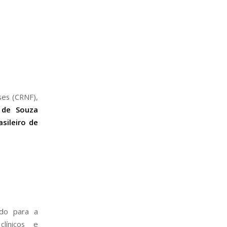
ses (CRNF),
a de Souza
sileiro de
ado para a
clínicos e