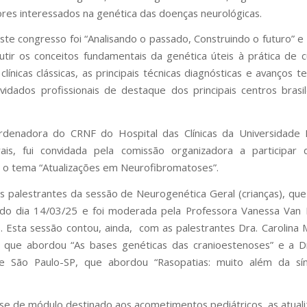
res interessados na genética das doenças neurológicas.
te congresso foi “Analisando o passado, Construindo o futuro” e
cutir os conceitos fundamentais da genética úteis à prática de 
línicas clássicas, as principais técnicas diagnósticas e avanços t
idados profissionais de destaque dos principais centros brasi
denadora do CRNF do Hospital das Clínicas da Universidade 
ais, fui convidada pela comissão organizadora a participar 
o tema “Atualizações em Neurofibromatoses”.
s palestrantes da sessão de Neurogenética Geral (crianças), qu
do dia 14/03/25 e foi moderada pela Professora Vanessa Van 
). Esta sessão contou, ainda, com as palestrantes Dra. Carolina
, que abordou “As bases genéticas das cranioestenoses” e a 
de São Paulo-SP, que abordou “Rasopatias: muito além da s
-se de módulo destinado aos acometimentos pediátricos, as atual