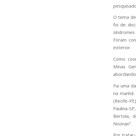
pesquisado
O tema des
foi de dis
síndromes c
Foram conv
exterior.
Como coor
Minas Ger
abordando 
Fui uma da
na manhã 
(Recife-PE
Paulina-SP
Bertola, 
Noonan”.
Por tratar