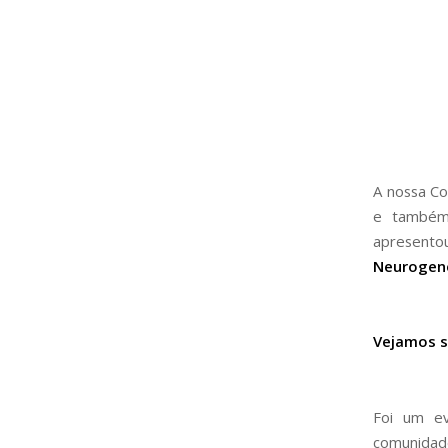
A nossa Co
e também 
apresento
Neurogen
Vejamos s
Foi um ev
comunidad