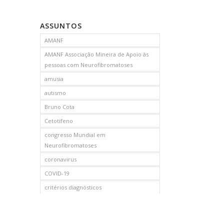
ASSUNTOS
AMANF
AMANF Associação Mineira de Apoio às
pessoas com Neurofibromatoses
amusia
autismo
Bruno Cota
Cetotifeno
congresso Mundial em
Neurofibromatoses
coronavirus
COVID-19
critérios diagnósticos
CTF
curso de capacitação