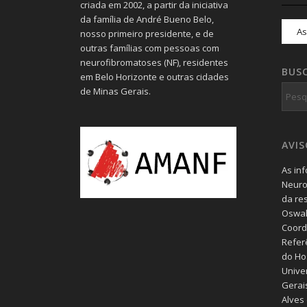
criada em 2002, a partir da iniciativa
da família de André Bueno Belo,
nosso primeiro presidente, e de
outras famílias com pessoas com
neurofibromatoses (NF), residentes
BUS
em Belo Horizonte e outras cidades
de Minas Gerais.
AVI
As in
Neuro
da re
Oswal
Coord
Refer
do Hos
Unive
Gerais
Alves