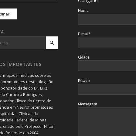
Obrigado.
Nome
CA
E-mail*
Cidade
SOS IMPORTANTES
formações médicas sobre as
Estado
fibromatoses neste blog são
sponsabilidade do Dr. Luiz
do Carneiro Rodrigues,
enador Clínico do Centro de
Mensagem
ência em Neurofibromatoses
pital das Clínicas da
rsidade Federal de Minas
, criado pelo Professor Nilton
 de Rezende em 2004.