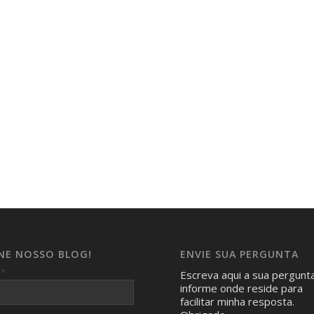
INE NOSSO BLOG!
ENVIE SUA PERGUNTA
*
l
Escreva aqui a sua pergunt
informe onde reside para
facilitar minha resposta.