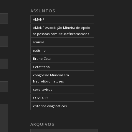
neurofibromatose do tipo 1
ASSUNTOS
neurofibromatose do tipo 2
AMANF
neurofibromatoses
AMANF Associação Mineira de Apoio
NF1
às pessoas com Neurofibromatoses
NF2
amusia
OCUPAÇÃO DO BLOG
autismo
onde tratar
Bruno Cota
problemas comportamentais
Cetotifeno
reunião mensal da AMANF
congresso Mundial em
selumetinibe
Neurofibromatoses
Sem categoria
coronavirus
SUS
COVID-19
TDAH
critérios diagnósticos
tratamento
CTF
tumor maligno da bainha do nervo
curso de capacitação
ARQUIVOS
periférico
desordem do processamento