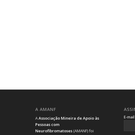
A AMANF
ASS
E-mai
A
Associação Mineira de Apoio às
Pessoas com
Neurofibromatoses
(AMANF) foi