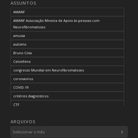
ASSUNTOS
AMANF
AMANF Associação Mineira de Apoio às pessoas com
Neurofibromatoses
amusia
autismo
Bruno Cota
Cetotifeno
congresso Mundial em Neurofibromatoses
coronavirus
COVID-19
critérios diagnósticos
CTF
curso de capacitação
ARQUIVOS
desordem do processamento auditivo
diagnóstico