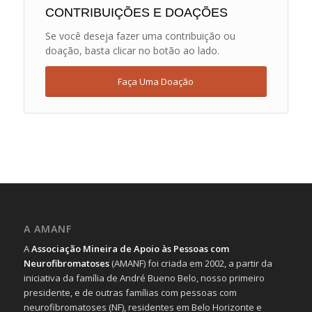
CONTRIBUIÇÕES E DOAÇÕES
Se você deseja fazer uma contribuição ou
doação, basta clicar no botão ao lado.
Faça Uma Doação
A AMANF
A
Associação Mineira de Apoio às Pessoas com
Neurofibromatoses
(AMANF) foi criada em 2002, a partir da
iniciativa da família de André Bueno Belo, nosso primeiro
presidente, e de outras famílias com pessoas com
neurofibromatoses (NF), residentes em Belo Horizonte e