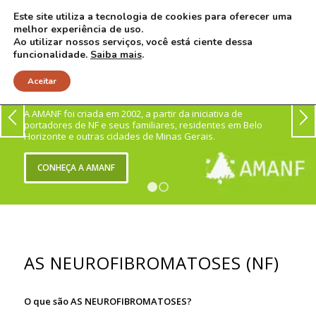
Este site utiliza a tecnologia de cookies para oferecer uma
melhor experiência de uso.
Ao utilizar nossos serviços, você está ciente dessa
funcionalidade.
Saiba mais
.
ASSOCIAÇÃO MINEIRA DE APOIO ÀS PESSOAS COM
Aceitar
NEUROFIBROMATOSES
A AMANF foi criada em 2002, a partir da iniciativa de
portadores de NF e seus familiares, residentes em Belo
Horizonte e outras cidades de Minas Gerais.
CONHEÇA A AMANF
1
2
AS NEUROFIBROMATOSES (NF)
O que são AS NEUROFIBROMATOSES?