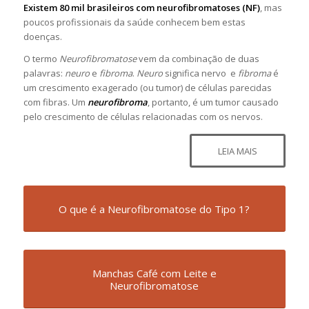
Existem 80 mil brasileiros com neurofibromatoses (NF)
, mas
poucos profissionais da saúde conhecem bem estas
doenças.
O termo
Neurofibromatose
vem da combinação de duas
palavras:
neuro
e
fibroma
.
Neuro
significa nervo e
fibroma
é
um crescimento exagerado (ou tumor) de células parecidas
com fibras. Um
neurofibroma
, portanto, é um tumor causado
pelo crescimento de células relacionadas com os nervos.
LEIA MAIS
O que é a Neurofibromatose do Tipo 1?
Manchas Café com Leite e
Neurofibromatose