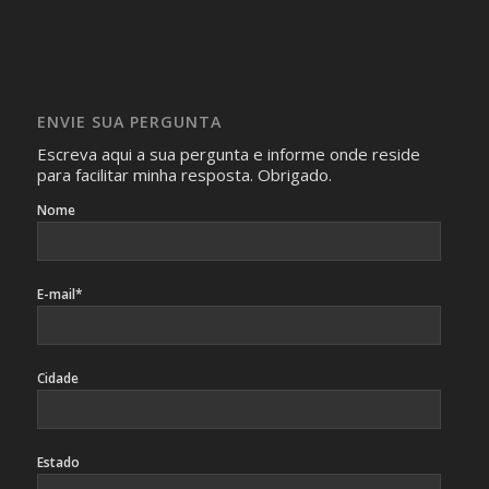
realizam as perguntas, mesmo que elas não se importem
com isso.
Imagens somente serão publicadas se forem
absolutamente necessárias para o interesse coletivo e,
caso sejam fotos de pessoas, não poderão permitir a
ENVIE SUA PERGUNTA
identificação da pessoa fotografada.
Escreva aqui a sua pergunta e informe onde reside
para facilitar minha resposta. Obrigado.
Nome
E-mail*
Cidade
Estado