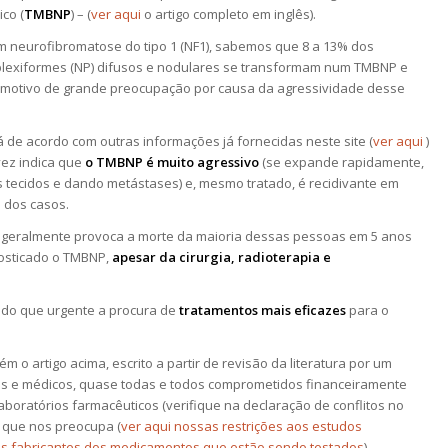
ico (
TMBNP
) – (
ver aqui
o artigo completo em inglês).
 neurofibromatose do tipo 1 (NF1), sabemos que 8 a 13% dos
lexiformes (NP) difusos e nodulares se transformam num TMBNP e
m motivo de grande preocupação por causa da agressividade desse
á de acordo com outras informações já fornecidas neste site (
ver aqui
)
vez indica que
o TMBNP é muito agressivo
(se expande rapidamente,
s tecidos e dando metástases) e, mesmo tratado, é recidivante em
 dos casos.
r geralmente provoca a morte da maioria dessas pessoas em 5 anos
osticado o TMBNP,
apesar da cirurgia, radioterapia e
s do que urgente a procura de
tratamentos mais eficazes
para o
ém o artigo acima, escrito a partir de revisão da literatura por um
s e médicos, quase todas e todos comprometidos financeiramente
aboratórios farmacêuticos (verifique na declaração de conflitos no
 o que nos preocupa (
ver aqui nossas restrições aos estudos
os fabricantes dos medicamentos que estão sendo testados
).