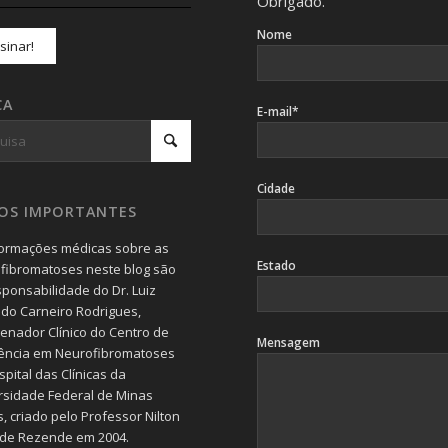
Obrigado.
Nome
CA
E-mail*
Cidade
SOS IMPORTANTES
formações médicas sobre as
Estado
fibromatoses neste blog são
sponsabilidade do Dr. Luiz
do Carneiro Rodrigues,
enador Clínico do Centro de
Mensagem
ência em Neurofibromatoses
pital das Clínicas da
rsidade Federal de Minas
, criado pelo Professor Nilton
 de Rezende em 2004.