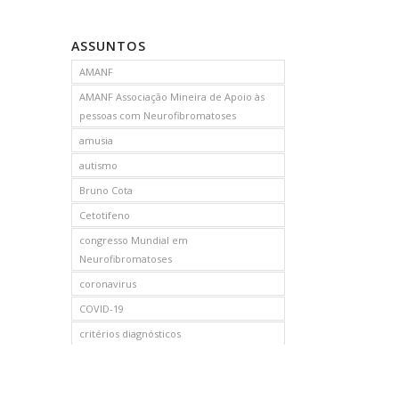
ASSUNTOS
AMANF
AMANF Associação Mineira de Apoio às
pessoas com Neurofibromatoses
amusia
autismo
Bruno Cota
Cetotifeno
congresso Mundial em
Neurofibromatoses
coronavirus
COVID-19
critérios diagnósticos
CTF
curso de capacitação