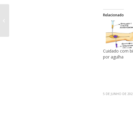
Relacionado
A regra de ouro e a
regra do ouro
Cuidado com bi
por agulha
5 DE JUNHO DE 202