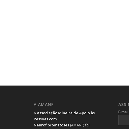
A AMANF
ASS
E-mai
A
Associação Mineira de Apoio às
Pessoas com
Neurofibromatoses
(AMANF) foi