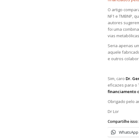
O artigo compar
NF1 e TMBNP, qu
autores sugerem
foi uma combin
vias metabólicas
Seria apenas um
aquele fabricado
e outros colabo
Sim, caro
Dr. Ge
eficazes para o
financiamento 
Obrigado pelo ar
Dr Lor
Compartilhe isso:
WhatsApp