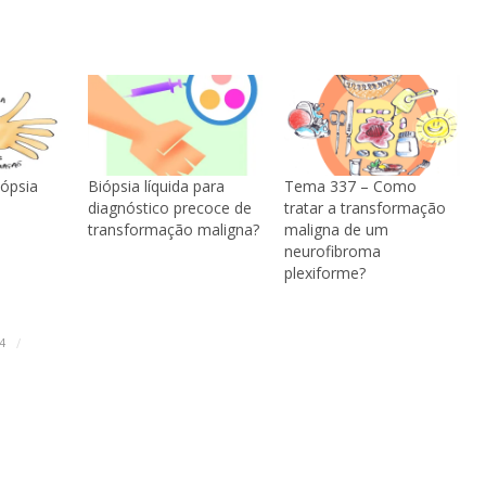
ópsia
Biópsia líquida para
Tema 337 – Como
diagnóstico precoce de
tratar a transformação
transformação maligna?
maligna de um
neurofibroma
plexiforme?
/
4