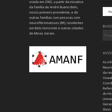
criada em 2002, a partir da iniciativa
da família de André Bueno Belo,
nosso primeiro presidente, e de
outras famílias com pessoas com
neurofibromatoses (NF), residentes
BUS
em Belo Horizonte e outras cidades
de Minas Gerais.
AVI
As in
Neuro
da re
Oswal
Coord
Refer
do Hos
Unive
Gerais
Alves