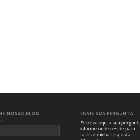
INE NOSSO BLOG!
ENVIE SUA PERGUNTA
*
l
Escreva aqui a sua pergunt
informe onde reside para
facilitar minha resposta.