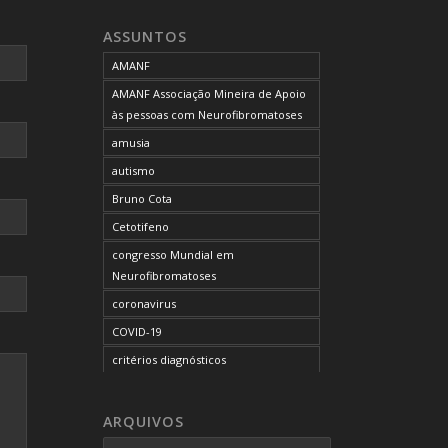
neurofibromatose do tipo 1
ASSUNTOS
neurofibromatose do tipo 2
AMANF
neurofibromatoses
AMANF Associação Mineira de Apoio
NF1
às pessoas com Neurofibromatoses
NF2
amusia
OCUPAÇÃO DO BLOG
autismo
onde tratar
Bruno Cota
problemas comportamentais
Cetotifeno
reunião mensal da AMANF
congresso Mundial em
selumetinibe
Neurofibromatoses
Sem categoria
coronavirus
SUS
COVID-19
TDAH
critérios diagnósticos
tratamento
CTF
tumor maligno da bainha do nervo
curso de capacitação
ARQUIVOS
periférico
desordem do processamento