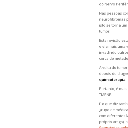
do Nervo Perifér
Nas pessoas com
neurofibromas p
isto se torna u
tumor.
Esta revisão est
e ela mais uma 
invadindo outro
cerca de metade
A volta do tumo
depois de diagn
quimioterapia
.
Portanto, é mai
TMBNP.
É o que diz tamb
grupo de médica
com diferentes l
próprio artigo),
financiados pel