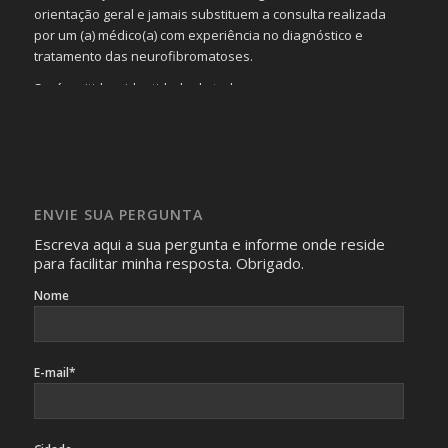
orientação geral e jamais substituem a consulta realizada
por um (a) médico(a) com experiência no diagnóstico e
tratamento das neurofibromatoses.
Será omitida a identidade de todas as pessoas que
realizam as perguntas, mesmo que elas não se importem
com isso.
Imagens somente serão publicadas se forem
absolutamente necessárias para o interesse coletivo e,
caso sejam fotos de pessoas, não poderão permitir a
ENVIE SUA PERGUNTA
identificação da pessoa fotografada.
Escreva aqui a sua pergunta e informe onde reside
para facilitar minha resposta. Obrigado.
Nome
E-mail*