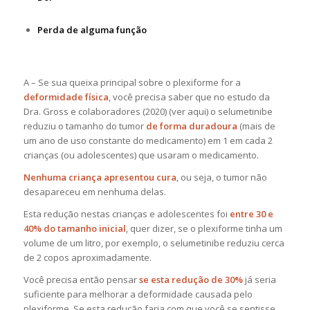
Perda de alguma função
A –
Se sua queixa principal sobre o plexiforme for a
deformidade física
, você precisa saber que no estudo da
Dra. Gross e colaboradores (2020) (ver aqui) o selumetinibe
reduziu o tamanho do tumor
de forma duradoura
(mais de
um ano de uso constante do medicamento) em 1 em cada 2
crianças (ou adolescentes) que usaram o medicamento.
Nenhuma criança apresentou cura
, ou seja, o tumor não
desapareceu em nenhuma delas.
Esta redução nestas crianças e adolescentes foi
entre 30 e
40% do tamanho inicial
, quer dizer, se o plexiforme tinha um
volume de um litro, por exemplo, o selumetinibe reduziu cerca
de 2 copos aproximadamente.
Você precisa então pensar
se esta redução de 30%
já seria
suficiente para melhorar a deformidade causada pelo
plexiforme. Se esta redução faria com que
você se sentisse