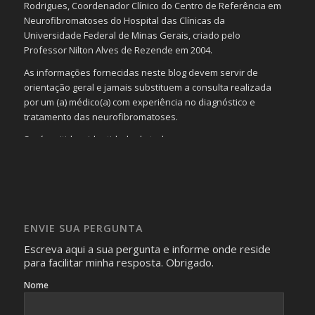
Rodrigues, Coordenador Clínico do Centro de Referência em
Neurofibromatoses do Hospital das Clínicas da
Universidade Federal de Minas Gerais, criado pelo
Professor Nilton Alves de Rezende em 2004.
As informações fornecidas neste blog devem servir de
orientação geral e jamais substituem a consulta realizada
por um (a) médico(a) com experiência no diagnóstico e
tratamento das neurofibromatoses.
Será omitida a identidade de todas as pessoas que
realizam as perguntas, mesmo que elas não se importem
com isso.
Imagens somente serão publicadas se forem
absolutamente necessárias para o interesse coletivo e,
caso sejam fotos de pessoas, não poderão permitir a
ENVIE SUA PERGUNTA
identificação da pessoa fotografada.
Escreva aqui a sua pergunta e informe onde reside
para facilitar minha resposta. Obrigado.
Nome