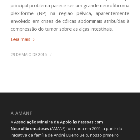
principal problema parece ser um grande neurofibroma
plexiforme (NP) na região pélvica, aparentemente
envolvido em crises de cólicas abdominais atribuídas à
compressão do tumor sobre as alças intestinais.
Leia mais
/
29 DE MAIO DE 2015
A AMANF
A
Associação Mineira de Apoio às Pessoas com
Neurofibromatoses
(AMANF) foi criada em 2002, a partir da
iniciativa da família de André Bueno Belo, nosso primeiro