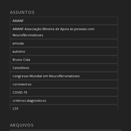
ASSUNTOS
AMANF
AMANF Associação Mineira de Apoio às pessoas com
Neurofibromatoses
amusia
autismo
Bruno Cota
Cetotifeno
congresso Mundial em Neurofibromatoses
coronavirus
COVID-19
critérios diagnósticos
CTF
curso de capacitação
ARQUIVOS
desordem do processamento auditivo