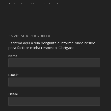
Será omitida a identidade de todas as pessoas que
realizam as perguntas, mesmo que elas não se importem
com isso.
Imagens somente serão publicadas se forem
absolutamente necessárias para o interesse coletivo e,
caso sejam fotos de pessoas, não poderão permitir a
ENVIE SUA PERGUNTA
identificação da pessoa fotografada.
Escreva aqui a sua pergunta e informe onde reside
para facilitar minha resposta. Obrigado.
Nome
E-mail*
Cidade