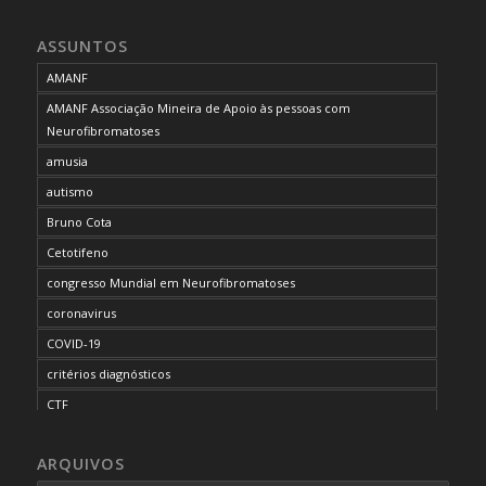
ASSUNTOS
AMANF
AMANF Associação Mineira de Apoio às pessoas com
Neurofibromatoses
amusia
autismo
Bruno Cota
Cetotifeno
congresso Mundial em Neurofibromatoses
coronavirus
COVID-19
critérios diagnósticos
CTF
curso de capacitação
ARQUIVOS
desordem do processamento auditivo