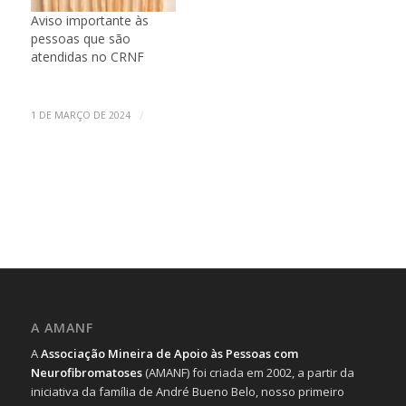
Aviso importante às
pessoas que são
atendidas no CRNF
/
1 DE MARÇO DE 2024
A AMANF
A
Associação Mineira de Apoio às Pessoas com
Neurofibromatoses
(AMANF) foi criada em 2002, a partir da
iniciativa da família de André Bueno Belo, nosso primeiro