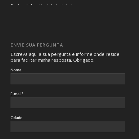
Será omitida a identidade de todas as pessoas que
realizam as perguntas, mesmo que elas não se importem
com isso.
Imagens somente serão publicadas se forem
absolutamente necessárias para o interesse coletivo e,
caso sejam fotos de pessoas, não poderão permitir a
ENVIE SUA PERGUNTA
identificação da pessoa fotografada.
Escreva aqui a sua pergunta e informe onde reside
para facilitar minha resposta. Obrigado.
Nome
E-mail*
Cidade