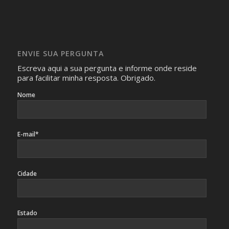
com isso.
Imagens somente serão publicadas se forem
absolutamente necessárias para o interesse coletivo e,
caso sejam fotos de pessoas, não poderão permitir a
ENVIE SUA PERGUNTA
identificação da pessoa fotografada.
Escreva aqui a sua pergunta e informe onde reside
para facilitar minha resposta. Obrigado.
Nome
E-mail*
Cidade
Estado