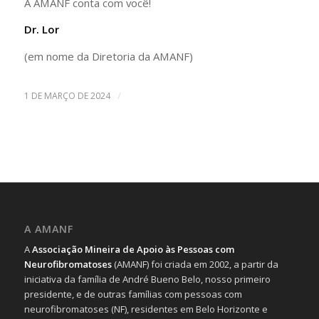
A AMANF conta com você!
Dr. Lor
(em nome da Diretoria da AMANF)
/
1 DE MARÇO DE 2024
A AMANF
A
Associação Mineira de Apoio às Pessoas com
Neurofibromatoses
(AMANF) foi criada em 2002, a partir da
iniciativa da família de André Bueno Belo, nosso primeiro
presidente, e de outras famílias com pessoas com
neurofibromatoses (NF), residentes em Belo Horizonte e