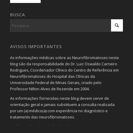
BUSCA
AVISOS IMPORTANTES
As informações médicas sobre as Neurofibromatoses neste
blog são da responsabilidade do Dr. Luiz Oswaldo Carneiro
Rodrigues, Coordenador Clínico do Centro de Referência em
Neurofibromatoses do Hospital das Clínicas da
Universidade Federal de Minas Gerais, criado pelo
Professor Nilton Alves de Rezende em 2004.
As informações fornecidas neste blog devem servir de
orientação geral e jamais substituem a consulta realizada
por um (a) médico(a) com experiência no diagnóstico e
tratamento das neurofibromatoses.
Será omitida a identidade de todas as pessoas que
realizam as perguntas, mesmo que elas não se importem