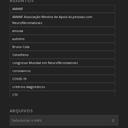
ASSUNTOS
AMANF
AMANF Associação Mineira de Apoio às pessoas com
Neurofibromatoses
amusia
autismo
Bruno Cota
Cetotifeno
congresso Mundial em Neurofibromatoses
coronavirus
COVID-19
critérios diagnósticos
CTF
curso de capacitação
ARQUIVOS
desordem do processamento auditivo
diagnóstico
dificuldades cognitivas