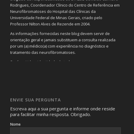
Rodrigues, Coordenador Clínico do Centro de Referência em
Neurofibromatoses do Hospital das Clínicas da
Universidade Federal de Minas Gerais, criado pelo
Professor Nilton Alves de Rezende em 2004.
As informações fornecidas neste blog devem servir de
orientação geral e jamais substituem a consulta realizada
por um (a) médico(a) com experiência no diagnóstico e
tratamento das neurofibromatoses.
Será omitida a identidade de todas as pessoas que
realizam as perguntas, mesmo que elas não se importem
com isso.
Imagens somente serão publicadas se forem
absolutamente necessárias para o interesse coletivo e,
caso sejam fotos de pessoas, não poderão permitir a
ENVIE SUA PERGUNTA
identificação da pessoa fotografada.
Escreva aqui a sua pergunta e informe onde reside
para facilitar minha resposta. Obrigado.
Nome