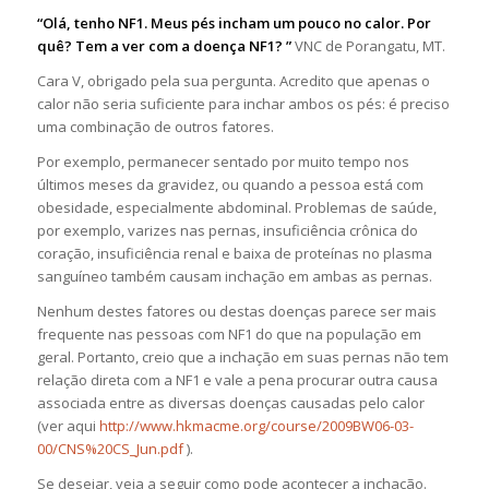
“Olá, tenho NF1. Meus pés incham um pouco no calor. Por
quê? Tem a ver com a doença NF1? ”
VNC de Porangatu, MT.
Cara V, obrigado pela sua pergunta. Acredito que apenas o
calor não seria suficiente para inchar ambos os pés: é preciso
uma combinação de outros fatores.
Por exemplo, permanecer sentado por muito tempo nos
últimos meses da gravidez, ou quando a pessoa está com
obesidade, especialmente abdominal. Problemas de saúde,
por exemplo, varizes nas pernas, insuficiência crônica do
coração, insuficiência renal e baixa de proteínas no plasma
sanguíneo também causam inchação em ambas as pernas.
Nenhum destes fatores ou destas doenças parece ser mais
frequente nas pessoas com NF1 do que na população em
geral. Portanto, creio que a inchação em suas pernas não tem
relação direta com a NF1 e vale a pena procurar outra causa
associada entre as diversas doenças causadas pelo calor
(ver aqui
http://www.hkmacme.org/course/2009BW06-03-
00/CNS%20CS_Jun.pdf
).
Se desejar, veja a seguir como pode acontecer a inchação.