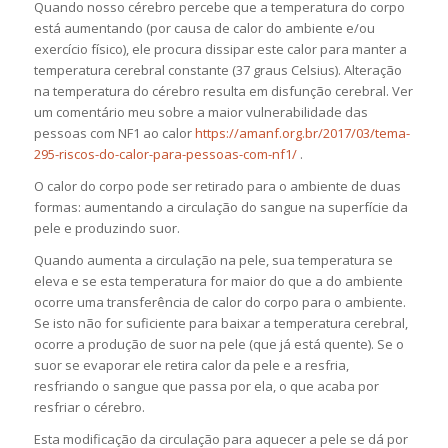
Quando nosso cérebro percebe que a temperatura do corpo
está aumentando (por causa de calor do ambiente e/ou
exercício físico), ele procura dissipar este calor para manter a
temperatura cerebral constante (37 graus Celsius). Alteração
na temperatura do cérebro resulta em disfunção cerebral. Ver
um comentário meu sobre a maior vulnerabilidade das
pessoas com NF1 ao calor
https://amanf.org.br/2017/03/tema-
295-riscos-do-calor-para-pessoas-com-nf1/
.
O calor do corpo pode ser retirado para o ambiente de duas
formas: aumentando a circulação do sangue na superfície da
pele e produzindo suor.
Quando aumenta a circulação na pele, sua temperatura se
eleva e se esta temperatura for maior do que a do ambiente
ocorre uma transferência de calor do corpo para o ambiente.
Se isto não for suficiente para baixar a temperatura cerebral,
ocorre a produção de suor na pele (que já está quente). Se o
suor se evaporar ele retira calor da pele e a resfria,
resfriando o sangue que passa por ela, o que acaba por
resfriar o cérebro.
Esta modificação da circulação para aquecer a pele se dá por