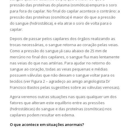
pressão das proteínas do plasma (osmótica) empurra o soro
para fora do capilar. No final do capilar acontece o contrário: a
pressão das proteínas (osmótica) é maior do que a pressão
do sangue (hidrostática), e ela atrai o soro de volta para o
capilar.
Depois de passar pelos capilares dos órgãos realizando as
trocas necessárias, o sangue retorna ao coração pelas veias.
Como a pressão do sangue já caiu abaixo de 25 mm de
mercúrio no final dos capilares, o sangue flui mais lentamente
nas veias do que nas artérias. Para ajudar no retorno do
sangue ao coração, todas as veias pequenas e médias
possuem válvulas que não deixam o sangue voltar para os
tecidos (ver Figura 2 – agradeço ao amigo angiologista Dr
Francisco Bastos pelas sugestões sobre as válvulas venosas).
Agora veremos outras situações nas quais qualquer um dos
fatores que alteram este equilíbrio entre as pressões
(hidrostáticas) do sangue e das proteínas (osmóticas) nos
capilares podem resultar em edema.
O que acontece em situações anormais?