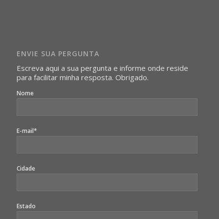
realizam as perguntas, mesmo que elas não se importem
com isso.
Imagens somente serão publicadas se forem
absolutamente necessárias para o interesse coletivo e,
caso sejam fotos de pessoas, não poderão permitir a
ENVIE SUA PERGUNTA
identificação da pessoa fotografada.
Escreva aqui a sua pergunta e informe onde reside
para facilitar minha resposta. Obrigado.
Nome
E-mail*
Cidade
Estado