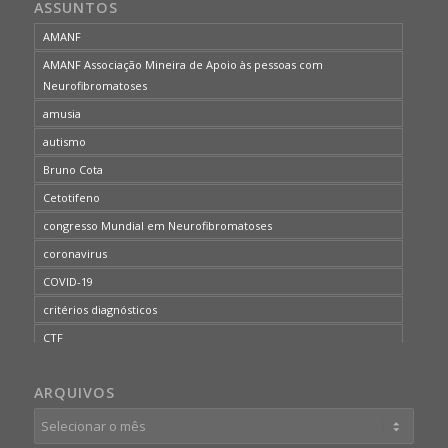
ASSUNTOS
AMANF
AMANF Associação Mineira de Apoio às pessoas com
Neurofibromatoses
amusia
autismo
Bruno Cota
Cetotifeno
congresso Mundial em Neurofibromatoses
coronavirus
COVID-19
critérios diagnósticos
CTF
curso de capacitação
ARQUIVOS
desordem do processamento auditivo
diagnóstico