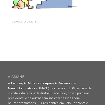
/
17 DE AGOSTO DE 2018
A AMANF
A
Associação Mineira de Apoio às Pessoas com
Neurofibromatoses
(AMANF) foi criada em 2002, a partir da
iniciativa da família de André Bueno Belo, nosso primeiro
presidente, e de outras famílias com pessoas com
neurofibromatoses (NF), residentes em Belo Horizonte e