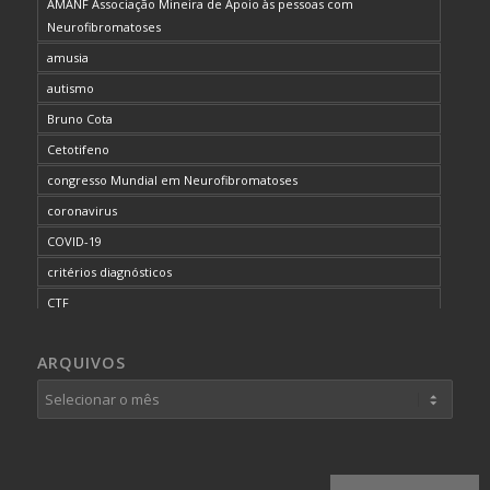
AMANF Associação Mineira de Apoio às pessoas com
Neurofibromatoses
amusia
autismo
Bruno Cota
Cetotifeno
congresso Mundial em Neurofibromatoses
coronavirus
COVID-19
critérios diagnósticos
CTF
curso de capacitação
ARQUIVOS
desordem do processamento auditivo
diagnóstico
dificuldades cognitivas
dificuldades de aprendizado
doenças raras