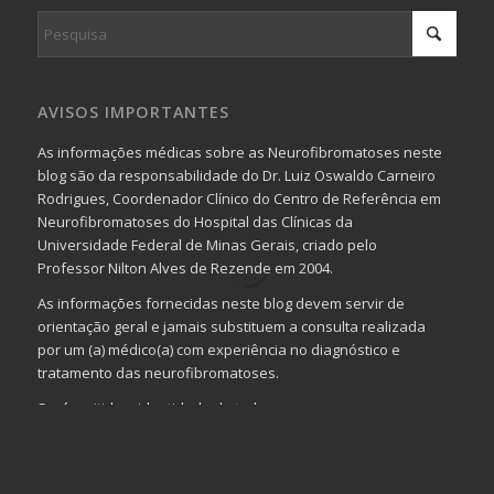
AVISOS IMPORTANTES
As informações médicas sobre as Neurofibromatoses neste
blog são da responsabilidade do Dr. Luiz Oswaldo Carneiro
Rodrigues, Coordenador Clínico do Centro de Referência em
Neurofibromatoses do Hospital das Clínicas da
Universidade Federal de Minas Gerais, criado pelo
Professor Nilton Alves de Rezende em 2004.
As informações fornecidas neste blog devem servir de
orientação geral e jamais substituem a consulta realizada
por um (a) médico(a) com experiência no diagnóstico e
tratamento das neurofibromatoses.
Será omitida a identidade de todas as pessoas que
realizam as perguntas, mesmo que elas não se importem
com isso.
Imagens somente serão publicadas se forem