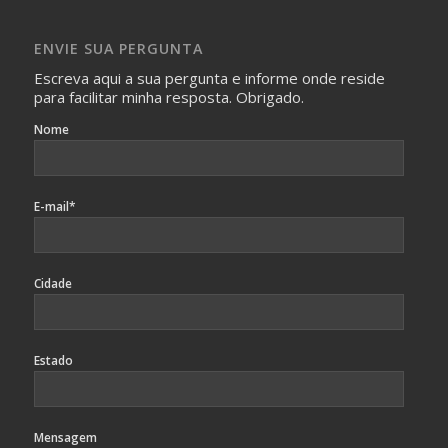
absolutamente necessárias para o interesse coletivo e,
caso sejam fotos de pessoas, não poderão permitir a
ENVIE SUA PERGUNTA
identificação da pessoa fotografada.
Escreva aqui a sua pergunta e informe onde reside
para facilitar minha resposta. Obrigado.
Nome
E-mail*
Cidade
Estado
Mensagem