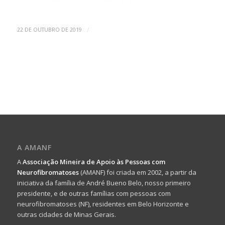
/
22 DE OUTUBRO DE 2019
A AMANF
A
Associação Mineira de Apoio às Pessoas com
Neurofibromatoses
(AMANF) foi criada em 2002, a partir da
iniciativa da família de André Bueno Belo, nosso primeiro
presidente, e de outras famílias com pessoas com
neurofibromatoses (NF), residentes em Belo Horizonte e
outras cidades de Minas Gerais.