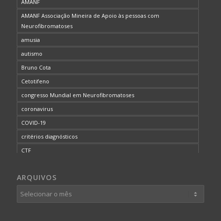
AMANF
AMANF Associação Mineira de Apoio às pessoas com
Neurofibromatoses
amusia
autismo
Bruno Cota
Cetotifeno
congresso Mundial em Neurofibromatoses
coronavirus
COVID-19
critérios diagnósticos
CTF
curso de capacitação
ARQUIVOS
desordem do processamento auditivo
diagnóstico
dificuldades cognitivas
dificuldades de aprendizado