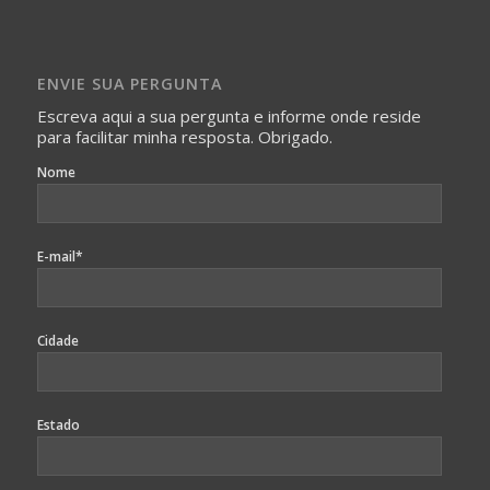
Imagens somente serão publicadas se forem
absolutamente necessárias para o interesse coletivo e,
caso sejam fotos de pessoas, não poderão permitir a
ENVIE SUA PERGUNTA
identificação da pessoa fotografada.
Escreva aqui a sua pergunta e informe onde reside
para facilitar minha resposta. Obrigado.
Nome
E-mail*
Cidade
Estado