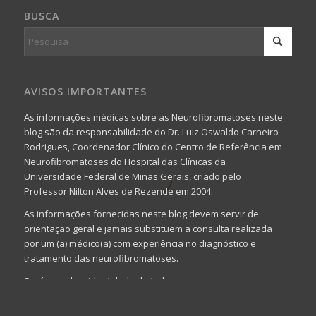
BUSCA
AVISOS IMPORTANTES
As informações médicas sobre as Neurofibromatoses neste
blog são da responsabilidade do Dr. Luiz Oswaldo Carneiro
Rodrigues, Coordenador Clínico do Centro de Referência em
Neurofibromatoses do Hospital das Clínicas da
Universidade Federal de Minas Gerais, criado pelo
Professor Nilton Alves de Rezende em 2004.
As informações fornecidas neste blog devem servir de
orientação geral e jamais substituem a consulta realizada
por um (a) médico(a) com experiência no diagnóstico e
tratamento das neurofibromatoses.
Será omitida a identidade de todas as pessoas que
realizam as perguntas, mesmo que elas não se importem
com isso.