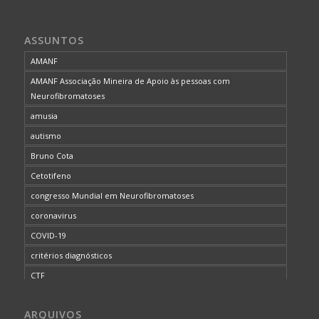
ASSUNTOS
AMANF
AMANF Associação Mineira de Apoio às pessoas com
Neurofibromatoses
amusia
autismo
Bruno Cota
Cetotifeno
congresso Mundial em Neurofibromatoses
coronavirus
COVID-19
critérios diagnósticos
CTF
curso de capacitação
ARQUIVOS
desordem do processamento auditivo