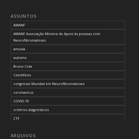
ASSUNTOS
AMANF
AMANF Associação Mineira de Apoio às pessoas com
Neurofibromatoses
amusia
autismo
Bruno Cota
Cetotifeno
congresso Mundial em Neurofibromatoses
coronavirus
COVID-19
critérios diagnósticos
CTF
curso de capacitação
ARQUIVOS
desordem do processamento auditivo