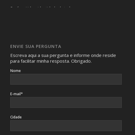
Será omitida a identidade de todas as pessoas que
realizam as perguntas, mesmo que elas não se importem
com isso.
Imagens somente serão publicadas se forem
absolutamente necessárias para o interesse coletivo e,
caso sejam fotos de pessoas, não poderão permitir a
ENVIE SUA PERGUNTA
identificação da pessoa fotografada.
Escreva aqui a sua pergunta e informe onde reside
para facilitar minha resposta. Obrigado.
Nome
E-mail*
Cidade