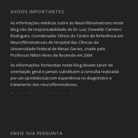
AVISOS IMPORTANTES
As informações médicas sobre as Neurofibromatoses neste
blog são da responsabilidade do Dr. Luiz Oswaldo Carneiro
Rodrigues, Coordenador Clínico do Centro de Referência em
Neurofibromatoses do Hospital das Clínicas da
Universidade Federal de Minas Gerais, criado pelo
Professor Nilton Alves de Rezende em 2004.
As informações fornecidas neste blog devem servir de
orientação geral e jamais substituem a consulta realizada
por um (a) médico(a) com experiência no diagnóstico e
tratamento das neurofibromatoses.
Será omitida a identidade de todas as pessoas que
realizam as perguntas, mesmo que elas não se importem
com isso.
Imagens somente serão publicadas se forem
absolutamente necessárias para o interesse coletivo e,
caso sejam fotos de pessoas, não poderão permitir a
ENVIE SUA PERGUNTA
identificação da pessoa fotografada.