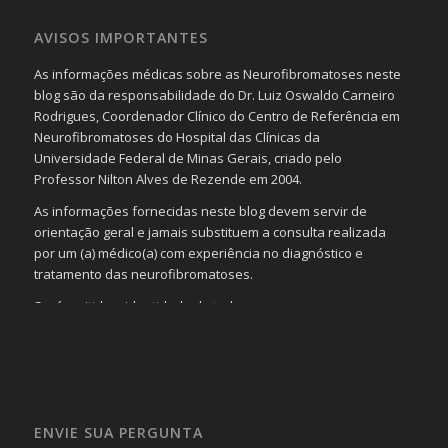
AVISOS IMPORTANTES
As informações médicas sobre as Neurofibromatoses neste
blog são da responsabilidade do Dr. Luiz Oswaldo Carneiro
Rodrigues, Coordenador Clínico do Centro de Referência em
Neurofibromatoses do Hospital das Clínicas da
Universidade Federal de Minas Gerais, criado pelo
Professor Nilton Alves de Rezende em 2004.
As informações fornecidas neste blog devem servir de
orientação geral e jamais substituem a consulta realizada
por um (a) médico(a) com experiência no diagnóstico e
tratamento das neurofibromatoses.
Será omitida a identidade de todas as pessoas que
realizam as perguntas, mesmo que elas não se importem
com isso.
Imagens somente serão publicadas se forem
absolutamente necessárias para o interesse coletivo e,
caso sejam fotos de pessoas, não poderão permitir a
ENVIE SUA PERGUNTA
identificação da pessoa fotografada.