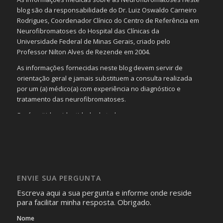
blog são da responsabilidade do Dr. Luiz Oswaldo Carneiro
Rodrigues, Coordenador Clínico do Centro de Referência em
Neurofibromatoses do Hospital das Clínicas da
Universidade Federal de Minas Gerais, criado pelo
Professor Nilton Alves de Rezende em 2004.
As informações fornecidas neste blog devem servir de
orientação geral e jamais substituem a consulta realizada
por um (a) médico(a) com experiência no diagnóstico e
tratamento das neurofibromatoses.
Será omitida a identidade de todas as pessoas que
realizam as perguntas, mesmo que elas não se importem
com isso.
Imagens somente serão publicadas se forem
absolutamente necessárias para o interesse coletivo e,
caso sejam fotos de pessoas, não poderão permitir a
ENVIE SUA PERGUNTA
identificação da pessoa fotografada.
Escreva aqui a sua pergunta e informe onde reside
para facilitar minha resposta. Obrigado.
Nome