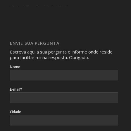
Será omitida a identidade de todas as pessoas que
realizam as perguntas, mesmo que elas não se importem
com isso.
Imagens somente serão publicadas se forem
absolutamente necessárias para o interesse coletivo e,
caso sejam fotos de pessoas, não poderão permitir a
ENVIE SUA PERGUNTA
identificação da pessoa fotografada.
Escreva aqui a sua pergunta e informe onde reside
para facilitar minha resposta. Obrigado.
Nome
E-mail*
Cidade