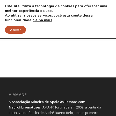
Este site utiliza a tecnologia de cookies para oferecer uma
melhor experiência de uso.
Ao utilizar nossos serviços, você está ciente dessa
funcionalidade.
Saiba mais
.
11 red
Aceitar
A AMANF
A
Associação Mineira de Apoio às Pessoas com
Neurofibromatoses
(AMANF) foi criada em 2002, a partir da
iniciativa da família de André Bueno Belo, nosso primeiro