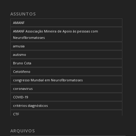
ASSUNTOS
AMANF
AMANF Associação Mineira de Apoio às pessoas com
Neurofibromatoses
amusia
autismo
Bruno Cota
Cetotifeno
congresso Mundial em Neurofibromatoses
coronavirus
COVID-19
critérios diagnósticos
CTF
curso de capacitação
ARQUIVOS
desordem do processamento auditivo