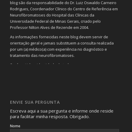
blog são da responsabilidade do Dr. Luiz Oswaldo Carneiro
Rodrigues, Coordenador Clínico do Centro de Referência em
Neurofibromatoses do Hospital das Clínicas da
Universidade Federal de Minas Gerais, criado pelo
Professor Nilton Alves de Rezende em 2004.
As informações fornecidas neste blog devem servir de
orientação geral e jamais substituem a consulta realizada
por um (a) médico(a) com experiência no diagnóstico e
tratamento das neurofibromatoses.
Será omitida a identidade de todas as pessoas que
realizam as perguntas, mesmo que elas não se importem
com isso.
Imagens somente serão publicadas se forem
absolutamente necessárias para o interesse coletivo e,
caso sejam fotos de pessoas, não poderão permitir a
ENVIE SUA PERGUNTA
identificação da pessoa fotografada.
Escreva aqui a sua pergunta e informe onde reside
para facilitar minha resposta. Obrigado.
Nome