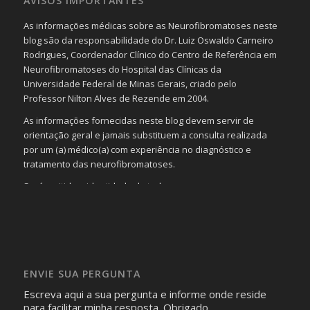
AVISOS IMPORTANTES
As informações médicas sobre as Neurofibromatoses neste
blog são da responsabilidade do Dr. Luiz Oswaldo Carneiro
Rodrigues, Coordenador Clínico do Centro de Referência em
Neurofibromatoses do Hospital das Clínicas da
Universidade Federal de Minas Gerais, criado pelo
Professor Nilton Alves de Rezende em 2004.
As informações fornecidas neste blog devem servir de
orientação geral e jamais substituem a consulta realizada
por um (a) médico(a) com experiência no diagnóstico e
tratamento das neurofibromatoses.
Será omitida a identidade de todas as pessoas que
realizam as perguntas, mesmo que elas não se importem
com isso.
Imagens somente serão publicadas se forem
absolutamente necessárias para o interesse coletivo e,
caso sejam fotos de pessoas, não poderão permitir a
ENVIE SUA PERGUNTA
identificação da pessoa fotografada.
Escreva aqui a sua pergunta e informe onde reside
para facilitar minha resposta. Obrigado.