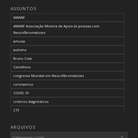
ASSUNTOS
AMANF
AMANF Associação Mineira de Apoio às pessoas com
Neurofibromatoses
amusia
autismo
Bruno Cota
Cetotifeno
congresso Mundial em Neurofibromatoses
coronavirus
COVID-19
critérios diagnósticos
CTF
curso de capacitação
ARQUIVOS
desordem do processamento auditivo
diagnóstico