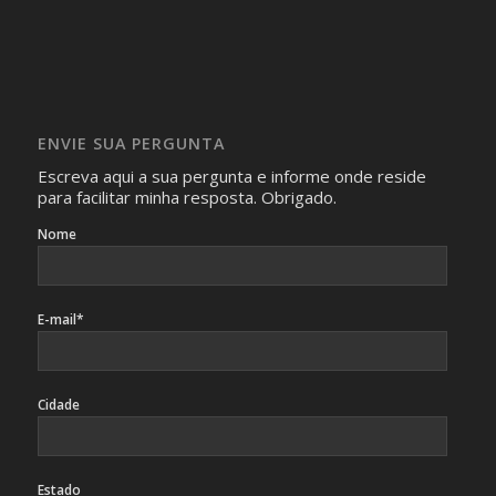
Será omitida a identidade de todas as pessoas que
realizam as perguntas, mesmo que elas não se importem
com isso.
Imagens somente serão publicadas se forem
absolutamente necessárias para o interesse coletivo e,
caso sejam fotos de pessoas, não poderão permitir a
ENVIE SUA PERGUNTA
identificação da pessoa fotografada.
Escreva aqui a sua pergunta e informe onde reside
para facilitar minha resposta. Obrigado.
Nome
E-mail*
Cidade
Estado