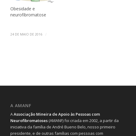
realizada na semana
Obesidade e
que passou. Diante
neurofibromatose
disso, venho atualizar a
resposta que dei sobre
esta questão…
/
24 DE MAIO DE 2016
A AMANF
A
Associação Mineira de Apoio às Pessoas com
Neurofibromatoses
(AMANF) foi criada em 2002, a partir da
iniciativa da família de André Bueno Belo, nosso primeiro
presidente, e de outras famílias com pessoas com