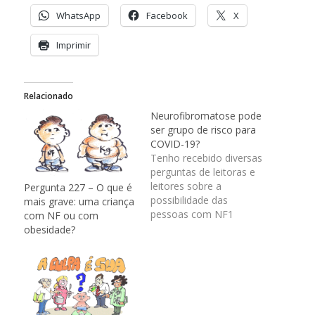
WhatsApp
Facebook
X
Imprimir
Relacionado
Neurofibromatose pode
ser grupo de risco para
COVID-19?
Tenho recebido diversas
perguntas de leitoras e
leitores sobre a
Pergunta 227 – O que é
possibilidade das
mais grave: uma criança
pessoas com NF1
com NF ou com
apresentarem mais
obesidade?
risco na pandemia de
COVID-19. Também
falamos sobre isto na
Live pelo Instagram da
Josiane
(@josimaedopedro )