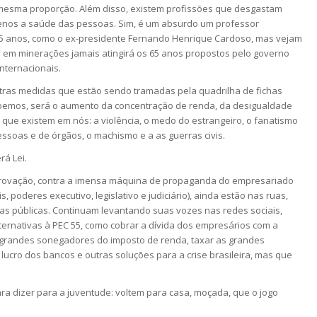
esma proporção. Além disso, existem profissões que desgastam
nos a saúde das pessoas. Sim, é um absurdo um professor
 45 anos, como o ex-presidente Fernando Henrique Cardoso, mas vejam
 em minerações jamais atingirá os 65 anos propostos pelo governo
ternacionais.
utras medidas que estão sendo tramadas pela quadrilha de fichas
sabemos, será o aumento da concentração de renda, da desigualdade
 que existem em nós: a violência, o medo do estrangeiro, o fanatismo
e pessoas e de órgãos, o machismo e a as guerras civis.
á Lei.
provação, contra a imensa máquina de propaganda do empresariado
s, poderes executivo, legislativo e judiciário), ainda estão nas ruas,
s públicas. Continuam levantando suas vozes nas redes sociais,
ernativas à PEC 55, como cobrar a dívida dos empresários com a
s grandes sonegadores do imposto de renda, taxar as grandes
o lucro dos bancos e outras soluções para a crise brasileira, mas que
para dizer para a juventude: voltem para casa, moçada, que o jogo