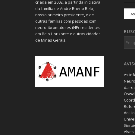
criada em 2002, a partir da iniciativa
da família de André Bueno Belo,
nosso primeiro presidente, e de
outras famílias com pessoas com
neurofibromatoses (NF), residentes
BUS
em Belo Horizonte e outras cidades
de Minas Gerais.
AVI
As in
Neuro
da re
Oswal
Coord
Refer
do Hos
Unive
Gerais
Alves