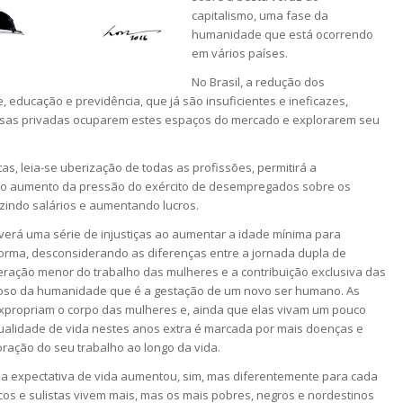
capitalismo, uma fase da
humanidade que está ocorrendo
em vários países.
No Brasil, a redução dos
 educação e previdência, que já são insuficientes e ineficazes,
esas privadas ocuparem estes espaços do mercado e explorarem seu
stas, leia-se uberização de todas as profissões, permitirá a
 o aumento da pressão do exército de desempregados sobre os
zindo salários e aumentando lucros.
erá uma série de injustiças ao aumentar a idade mínima para
ma, desconsiderando as diferenças entre a jornada dupla de
ração menor do trabalho das mulheres e a contribuição exclusiva das
ioso da humanidade que é a gestação de um novo ser humano. As
expropriam o corpo das mulheres e, ainda que elas vivam um pouco
ualidade de vida nestes anos extra é marcada por mais doenças e
oração do seu trabalho ao longo da vida.
 a expectativa de vida aumentou, sim, mas diferentemente para cada
ancos e sulistas vivem mais, mas os mais pobres, negros e nordestinos