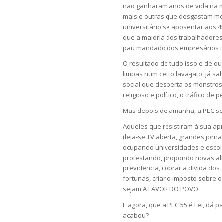
não ganharam anos de vida na m
mais e outras que desgastam me
universitário se aposentar aos
que a maioria dos trabalhadores
pau mandado dos empresários in
O resultado de tudo isso e de o
limpas num certo lava-jato, já 
social que desperta os monstros
religioso e político, o tráfico d
Mas depois de amanhã, a PEC ser
Aqueles que resistiram à sua a
(leia-se TV aberta, grandes jornai
ocupando universidades e escola
protestando, propondo novas alt
previdência, cobrar a dívida do
fortunas, criar o imposto sobre 
sejam A FAVOR DO POVO.
E agora, que a PEC 55 é Lei, dá 
acabou?