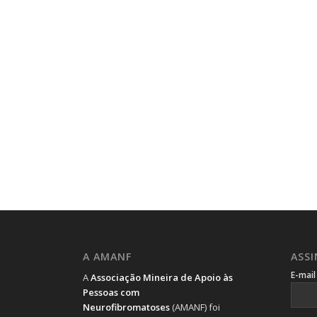
A AMANF
ASS
E-mai
A
Associação Mineira de Apoio às
Pessoas com
Neurofibromatoses
(AMANF) foi