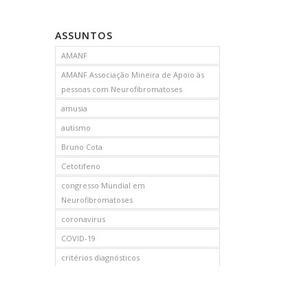
ASSUNTOS
AMANF
AMANF Associação Mineira de Apoio às
pessoas com Neurofibromatoses
amusia
autismo
Bruno Cota
Cetotifeno
congresso Mundial em
Neurofibromatoses
coronavirus
COVID-19
critérios diagnósticos
CTF
curso de capacitação