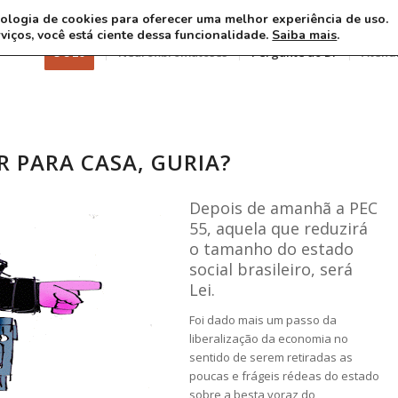
ecnologia de cookies para oferecer uma melhor experiência de uso.
rviços, você está ciente dessa funcionalidade.
Saiba mais
.
3 8 26
Neurofibromatoses
Pergunte ao Dr
Atend
R PARA CASA, GURIA?
Depois de amanhã a PEC
55, aquela que reduzirá
o tamanho do estado
social brasileiro, será
Lei.
Foi dado mais um passo da
liberalização da economia no
sentido de serem retiradas as
poucas e frágeis rédeas do estado
sobre a besta voraz do