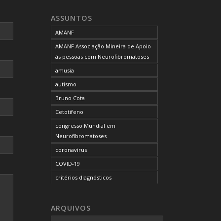
neurofibromatose do tipo 1
ASSUNTOS
neurofibromatose do tipo 2
AMANF
neurofibromatoses
AMANF Associação Mineira de Apoio
NF1
às pessoas com Neurofibromatoses
NF2
amusia
OCUPAÇÃO DO BLOG
autismo
onde tratar
Bruno Cota
problemas comportamentais
Cetotifeno
reunião mensal da AMANF
congresso Mundial em
selumetinibe
Neurofibromatoses
Sem categoria
coronavirus
SUS
COVID-19
TDAH
critérios diagnósticos
tratamento
CTF
tumor maligno da bainha do nervo
curso de capacitação
ARQUIVOS
periférico
desordem do processamento