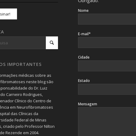
Obrigado.
Nome
CA
E-mail*
Cidade
SOS IMPORTANTES
formações médicas sobre as
Estado
fibromatoses neste blog são
sponsabilidade do Dr. Luiz
do Carneiro Rodrigues,
enador Clínico do Centro de
Mensagem
ência em Neurofibromatoses
pital das Clínicas da
rsidade Federal de Minas
, criado pelo Professor Nilton
 de Rezende em 2004.