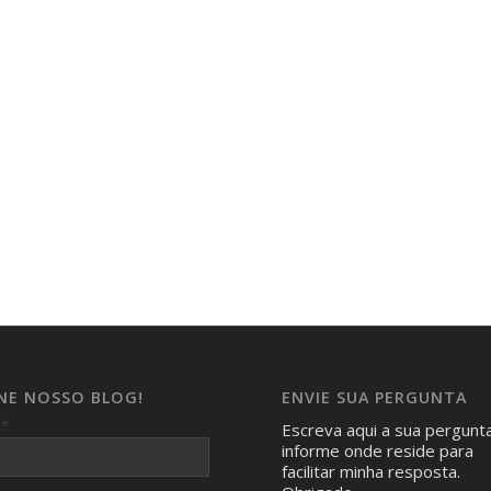
INE NOSSO BLOG!
ENVIE SUA PERGUNTA
*
l
Escreva aqui a sua pergunt
informe onde reside para
facilitar minha resposta.