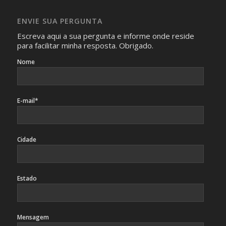
absolutamente necessárias para o interesse coletivo e,
caso sejam fotos de pessoas, não poderão permitir a
ENVIE SUA PERGUNTA
identificação da pessoa fotografada.
Escreva aqui a sua pergunta e informe onde reside
para facilitar minha resposta. Obrigado.
Nome
E-mail*
Cidade
Estado
Mensagem