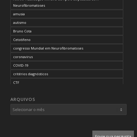
Neurofibromatoses
amusia
autismo
Bruno Cota
Cetotifeno
congresso Mundial em Neurofibromatoses
coronavirus
COVID-19
critérios diagnósticos
CTF
curso de capacitação
ARQUIVOS
desordem do processamento auditivo
diagnóstico
dificuldades cognitivas
dificuldades de aprendizado
doenças raras
Envie sua pergunta