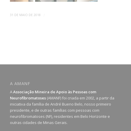
/
31 DE MAIO DE 2018
A AMANF
A
Associação Mineira de Apoio às Pessoas com
Neurofibromatoses
(AMANF) foi criada em 2002, a partir da
iniciativa da família de André Bueno Belo, nosso primeiro
presidente, e de outras famílias com pessoas com
neurofibromatoses (NF), residentes em Belo Horizonte e
outras cidades de Minas Gerais.