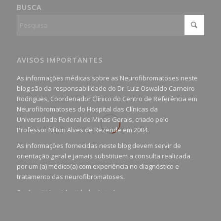
BUSCA
AVISOS IMPORTANTES
As informações médicas sobre as Neurofibromatoses neste
blog são da responsabilidade do Dr. Luiz Oswaldo Carneiro
Rodrigues, Coordenador Clínico do Centro de Referência em
Neurofibromatoses do Hospital das Clínicas da
Universidade Federal de Minas Gerais, criado pelo
Professor Nilton Alves de Rezende em 2004.
As informações fornecidas neste blog devem servir de
orientação geral e jamais substituem a consulta realizada
por um (a) médico(a) com experiência no diagnóstico e
tratamento das neurofibromatoses.
Será omitida a identidade de todas as pessoas que
realizam as perguntas, mesmo que elas não se importem
com isso.