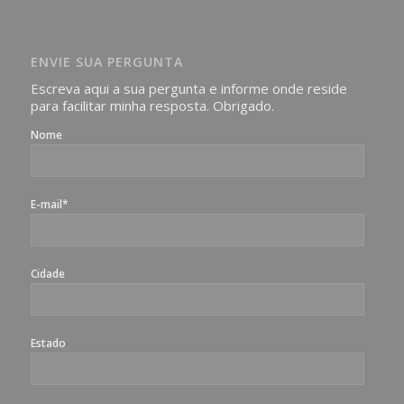
Imagens somente serão publicadas se forem
absolutamente necessárias para o interesse coletivo e,
caso sejam fotos de pessoas, não poderão permitir a
ENVIE SUA PERGUNTA
identificação da pessoa fotografada.
Escreva aqui a sua pergunta e informe onde reside
para facilitar minha resposta. Obrigado.
Nome
E-mail*
Cidade
Estado