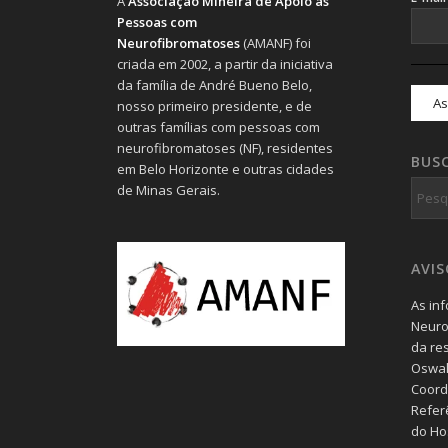
A
Associação Mineira de Apoio às
Pessoas com
Neurofibromatoses
(AMANF) foi
criada em 2002, a partir da iniciativa
da família de André Bueno Belo,
nosso primeiro presidente, e de
outras famílias com pessoas com
neurofibromatoses (NF), residentes
BUS
em Belo Horizonte e outras cidades
de Minas Gerais.
AVI
As in
Neuro
da re
Oswal
Coord
Refer
do Hos