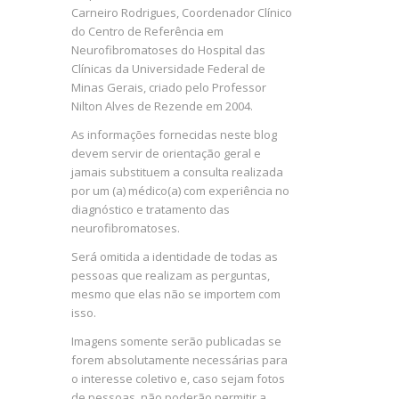
Carneiro Rodrigues, Coordenador Clínico
do Centro de Referência em
Neurofibromatoses do Hospital das
Clínicas da Universidade Federal de
Minas Gerais, criado pelo Professor
Nilton Alves de Rezende em 2004.
As informações fornecidas neste blog
devem servir de orientação geral e
jamais substituem a consulta realizada
por um (a) médico(a) com experiência no
diagnóstico e tratamento das
neurofibromatoses.
Será omitida a identidade de todas as
pessoas que realizam as perguntas,
mesmo que elas não se importem com
isso.
Imagens somente serão publicadas se
forem absolutamente necessárias para
o interesse coletivo e, caso sejam fotos
de pessoas, não poderão permitir a