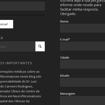
Escreva aqui a sua pergunt
informe onde reside para
facilitar minha resposta.
Obrigado.
Nome
CA
E-mail*
Cidade
SOS IMPORTANTES
formações médicas sobre as
Estado
fibromatoses neste blog são
sponsabilidade do Dr. Luiz
do Carneiro Rodrigues,
enador Clínico do Centro de
Mensagem
ência em Neurofibromatoses
pital das Clínicas da