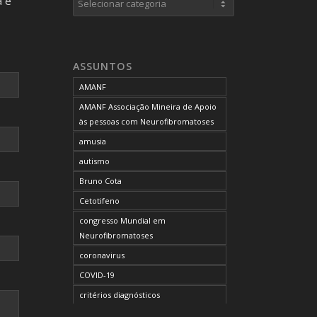
a e
neurofibromas cutâneos
neurofibromas plexiformes
neurofibromatose do tipo 1
ASSUNTOS
neurofibromatose do tipo 2
AMANF
neurofibromatoses
AMANF Associação Mineira de Apoio
NF1
às pessoas com Neurofibromatoses
NF2
amusia
OCUPAÇÃO DO BLOG
autismo
onde tratar
Bruno Cota
problemas comportamentais
Cetotifeno
reunião mensal da AMANF
congresso Mundial em
selumetinibe
Neurofibromatoses
Sem categoria
coronavirus
SUS
COVID-19
TDAH
critérios diagnósticos
tratamento
CTF