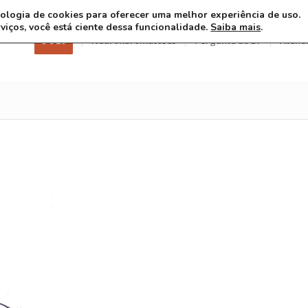
ecnologia de cookies para oferecer uma melhor experiência de uso.
rviços, você está ciente dessa funcionalidade.
Saiba mais
.
3 8 26
Neurofibromatoses
Pergunte ao Dr
Atend