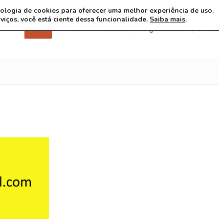
ecnologia de cookies para oferecer uma melhor experiência de uso.
rviços, você está ciente dessa funcionalidade.
Saiba mais
.
3 8 26
Neurofibromatoses
Pergunte ao Dr
Atend