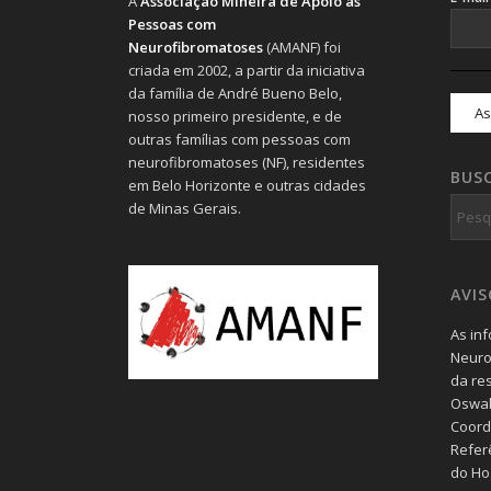
A
Associação Mineira de Apoio às
Pessoas com
Neurofibromatoses
(AMANF) foi
criada em 2002, a partir da iniciativa
da família de André Bueno Belo,
nosso primeiro presidente, e de
outras famílias com pessoas com
neurofibromatoses (NF), residentes
BUS
em Belo Horizonte e outras cidades
de Minas Gerais.
AVI
As in
Neuro
da re
Oswal
Coord
Refer
do Hos