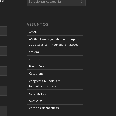
a e
neurofibromas cutâneos
neurofibromas plexiformes
neurofibromatose do tipo 1
ASSUNTOS
neurofibromatose do tipo 2
AMANF
neurofibromatoses
AMANF Associação Mineira de Apoio
NF1
às pessoas com Neurofibromatoses
NF2
amusia
OCUPAÇÃO DO BLOG
autismo
onde tratar
Bruno Cota
problemas comportamentais
Cetotifeno
reunião mensal da AMANF
congresso Mundial em
selumetinibe
Neurofibromatoses
Sem categoria
coronavirus
SUS
COVID-19
TDAH
critérios diagnósticos
tratamento
CTF