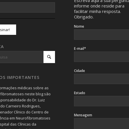
Escreva aqui a sua pergunt
informe onde reside para
facilitar minha resposta.
Obrigado.
Nome
CA
E-mail*
Cidade
SOS IMPORTANTES
formações médicas sobre as
Estado
fibromatoses neste blog são
sponsabilidade do Dr. Luiz
do Carneiro Rodrigues,
enador Clínico do Centro de
Mensagem
ência em Neurofibromatoses
pital das Clínicas da