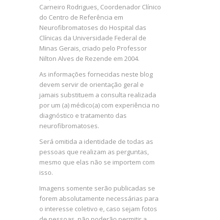
Carneiro Rodrigues, Coordenador Clínico
do Centro de Referência em
Neurofibromatoses do Hospital das
Clínicas da Universidade Federal de
Minas Gerais, criado pelo Professor
Nilton Alves de Rezende em 2004.
As informações fornecidas neste blog
devem servir de orientação geral e
jamais substituem a consulta realizada
por um (a) médico(a) com experiência no
diagnóstico e tratamento das
neurofibromatoses.
Será omitida a identidade de todas as
pessoas que realizam as perguntas,
mesmo que elas não se importem com
isso.
Imagens somente serão publicadas se
forem absolutamente necessárias para
o interesse coletivo e, caso sejam fotos
de pessoas, não poderão permitir a