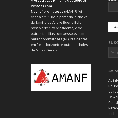
A
Associação Mineira de Apoio às
Pessoas com
Neurofibromatoses
(AMANF) foi
criada em 2002, a partir da iniciativa
da família de André Bueno Belo,
nosso primeiro presidente, e de
outras famílias com pessoas com
neurofibromatoses (NF), residentes
BUS
em Belo Horizonte e outras cidades
de Minas Gerais.
AVI
As in
Neuro
da re
Oswal
Coord
Refer
do Hos