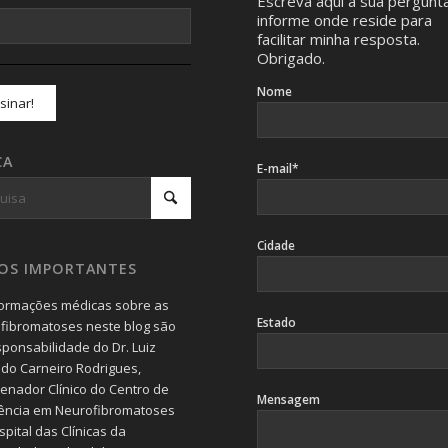
Escreva aqui a sua pergunt
informe onde reside para
facilitar minha resposta.
Obrigado.
Nome
CA
E-mail*
Cidade
SOS IMPORTANTES
formações médicas sobre as
Estado
fibromatoses neste blog são
sponsabilidade do Dr. Luiz
do Carneiro Rodrigues,
enador Clínico do Centro de
Mensagem
ência em Neurofibromatoses
pital das Clínicas da