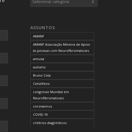
a e
neurofibromas cutâneos
neurofibromas plexiformes
neurofibromatose do tipo 1
ASSUNTOS
neurofibromatose do tipo 2
AMANF
neurofibromatoses
AMANF Associação Mineira de Apoio
NF1
às pessoas com Neurofibromatoses
NF2
amusia
OCUPAÇÃO DO BLOG
autismo
onde tratar
Bruno Cota
problemas comportamentais
Cetotifeno
reunião mensal da AMANF
congresso Mundial em
selumetinibe
Neurofibromatoses
Sem categoria
coronavirus
SUS
COVID-19
TDAH
critérios diagnósticos
tratamento
CTF