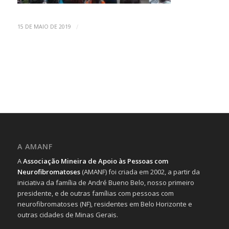
/
15 DE MAIO DE 2019
A AMANF
A
Associação Mineira de Apoio às Pessoas com
Neurofibromatoses
(AMANF) foi criada em 2002, a partir da
iniciativa da família de André Bueno Belo, nosso primeiro
presidente, e de outras famílias com pessoas com
neurofibromatoses (NF), residentes em Belo Horizonte e
outras cidades de Minas Gerais.