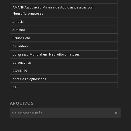
AMANF Associação Mineira de Apoio às pessoas com
Neurofibromatoses
amusia
autismo
Bruno Cota
Cetotifeno
congresso Mundial em Neurofibromatoses
coronavirus
COVID-19
critérios diagnósticos
CTF
curso de capacitação
ARQUIVOS
desordem do processamento auditivo
diagnóstico
dificuldades cognitivas
dificuldades de aprendizado