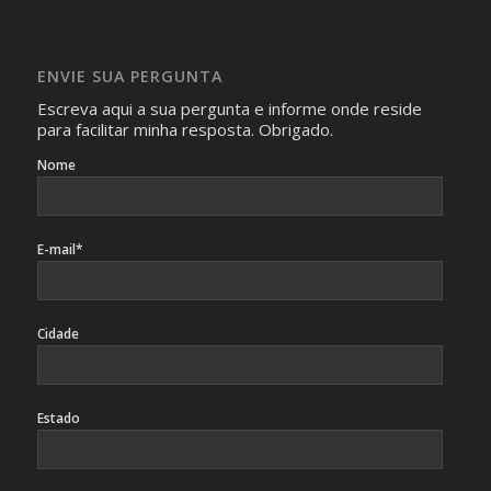
Imagens somente serão publicadas se forem
absolutamente necessárias para o interesse coletivo e,
caso sejam fotos de pessoas, não poderão permitir a
ENVIE SUA PERGUNTA
identificação da pessoa fotografada.
Escreva aqui a sua pergunta e informe onde reside
para facilitar minha resposta. Obrigado.
Nome
E-mail*
Cidade
Estado