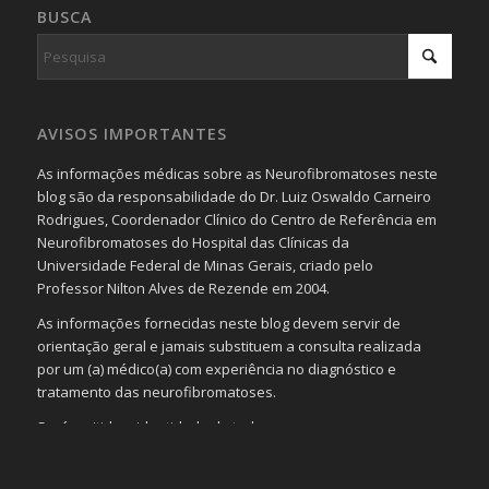
BUSCA
AVISOS IMPORTANTES
As informações médicas sobre as Neurofibromatoses neste
blog são da responsabilidade do Dr. Luiz Oswaldo Carneiro
Rodrigues, Coordenador Clínico do Centro de Referência em
Neurofibromatoses do Hospital das Clínicas da
Universidade Federal de Minas Gerais, criado pelo
Professor Nilton Alves de Rezende em 2004.
As informações fornecidas neste blog devem servir de
orientação geral e jamais substituem a consulta realizada
por um (a) médico(a) com experiência no diagnóstico e
tratamento das neurofibromatoses.
Será omitida a identidade de todas as pessoas que
realizam as perguntas, mesmo que elas não se importem
com isso.