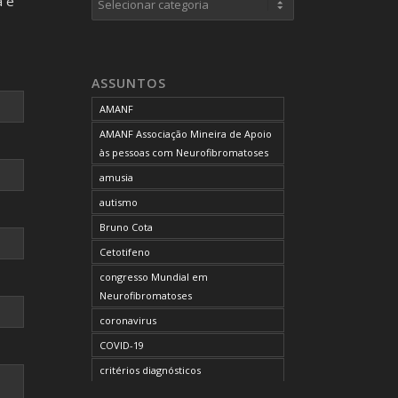
a e
neurofibromas cutâneos
neurofibromas plexiformes
neurofibromatose do tipo 1
ASSUNTOS
neurofibromatose do tipo 2
AMANF
neurofibromatoses
AMANF Associação Mineira de Apoio
NF1
às pessoas com Neurofibromatoses
NF2
amusia
OCUPAÇÃO DO BLOG
autismo
onde tratar
Bruno Cota
problemas comportamentais
Cetotifeno
reunião mensal da AMANF
congresso Mundial em
selumetinibe
Neurofibromatoses
Sem categoria
coronavirus
SUS
COVID-19
TDAH
critérios diagnósticos
tratamento
CTF