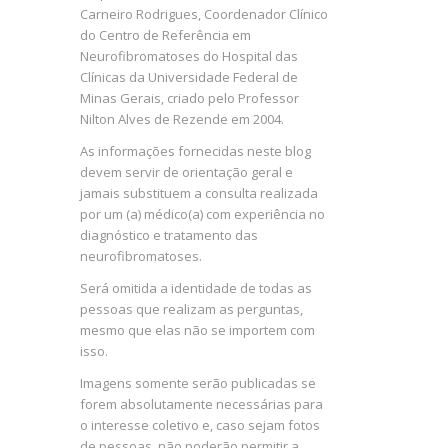
Carneiro Rodrigues, Coordenador Clínico
do Centro de Referência em
Neurofibromatoses do Hospital das
Clínicas da Universidade Federal de
Minas Gerais, criado pelo Professor
Nilton Alves de Rezende em 2004.
As informações fornecidas neste blog
devem servir de orientação geral e
jamais substituem a consulta realizada
por um (a) médico(a) com experiência no
diagnóstico e tratamento das
neurofibromatoses.
Será omitida a identidade de todas as
pessoas que realizam as perguntas,
mesmo que elas não se importem com
isso.
Imagens somente serão publicadas se
forem absolutamente necessárias para
o interesse coletivo e, caso sejam fotos
de pessoas, não poderão permitir a