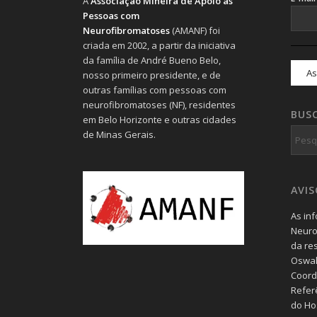
A
Associação Mineira de Apoio às
Pessoas com
Neurofibromatoses
(AMANF) foi
criada em 2002, a partir da iniciativa
da família de André Bueno Belo,
nosso primeiro presidente, e de
outras famílias com pessoas com
neurofibromatoses (NF), residentes
BUS
em Belo Horizonte e outras cidades
de Minas Gerais.
AVI
As in
Neuro
da re
Oswal
Coord
Refer
do Hos