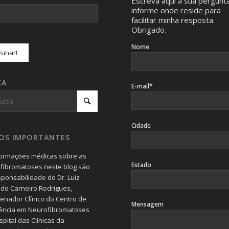
Escreva aqui a sua pergunt
informe onde reside para
facilitar minha resposta.
Obrigado.
Nome
CA
E-mail*
Cidade
SOS IMPORTANTES
formações médicas sobre as
Estado
fibromatoses neste blog são
sponsabilidade do Dr. Luiz
do Carneiro Rodrigues,
enador Clínico do Centro de
Mensagem
ência em Neurofibromatoses
pital das Clínicas da