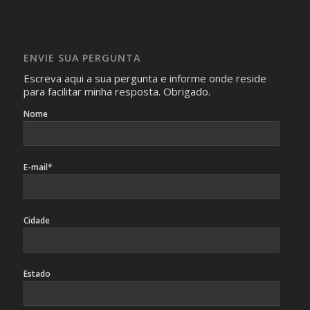
Imagens somente serão publicadas se forem
absolutamente necessárias para o interesse coletivo e,
caso sejam fotos de pessoas, não poderão permitir a
ENVIE SUA PERGUNTA
identificação da pessoa fotografada.
Escreva aqui a sua pergunta e informe onde reside
para facilitar minha resposta. Obrigado.
Nome
E-mail*
Cidade
Estado