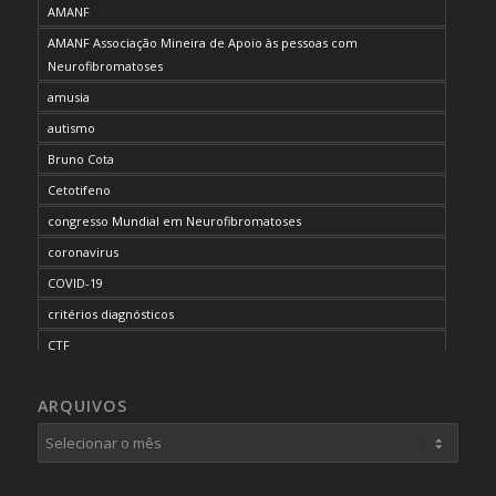
AMANF
AMANF Associação Mineira de Apoio às pessoas com
Neurofibromatoses
amusia
autismo
Bruno Cota
Cetotifeno
congresso Mundial em Neurofibromatoses
coronavirus
COVID-19
critérios diagnósticos
CTF
curso de capacitação
ARQUIVOS
desordem do processamento auditivo
diagnóstico
dificuldades cognitivas