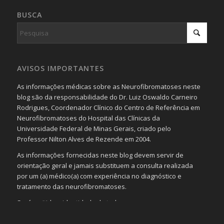
BUSCA
AVISOS IMPORTANTES
As informações médicas sobre as Neurofibromatoses neste
blog são da responsabilidade do Dr. Luiz Oswaldo Carneiro
Rodrigues, Coordenador Clínico do Centro de Referência em
Neurofibromatoses do Hospital das Clínicas da
Universidade Federal de Minas Gerais, criado pelo
Professor Nilton Alves de Rezende em 2004.
As informações fornecidas neste blog devem servir de
orientação geral e jamais substituem a consulta realizada
por um (a) médico(a) com experiência no diagnóstico e
tratamento das neurofibromatoses.
Será omitida a identidade de todas as pessoas que
realizam as perguntas, mesmo que elas não se importem
com isso.