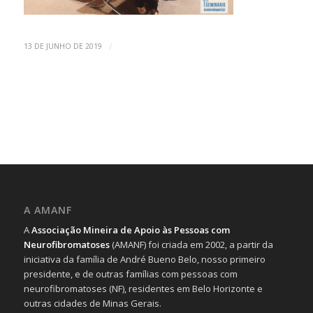
/
13 DE JUNHO DE 2019
A AMANF
A
Associação Mineira de Apoio às Pessoas com
Neurofibromatoses
(AMANF) foi criada em 2002, a partir da
iniciativa da família de André Bueno Belo, nosso primeiro
presidente, e de outras famílias com pessoas com
neurofibromatoses (NF), residentes em Belo Horizonte e
outras cidades de Minas Gerais.