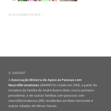
/
22 DE OUTUBRO DE 2019
A AMANF
A
Associação Mineira de Apoio às Pessoas com
Neurofibromatoses
(AMANF) foi criada em 2002, a partir da
iniciativa da família de André Bueno Belo, nosso primeiro
presidente, e de outras famílias com pessoas com
neurofibromatoses (NF), residentes em Belo Horizonte e
outras cidades de Minas Gerais.