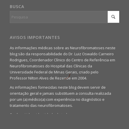
BUSCA
AVISOS IMPORTANTES
As informações médicas sobre as Neurofibromatoses neste
blog são da responsabilidade do Dr. Luiz Oswaldo Carneiro
Rodrigues, Coordenador Clínico do Centro de Referência em
Neurofibromatoses do Hospital das Clínicas da
Universidade Federal de Minas Gerais, criado pelo
Professor Nilton Alves de Rezende em 2004.
As informações fornecidas neste blog devem servir de
orientação geral e jamais substituem a consulta realizada
por um (a) médico(a) com experiência no diagnóstico e
tratamento das neurofibromatoses.
Será omitida a identidade de todas as pessoas que
realizam as perguntas, mesmo que elas não se importem
com isso.