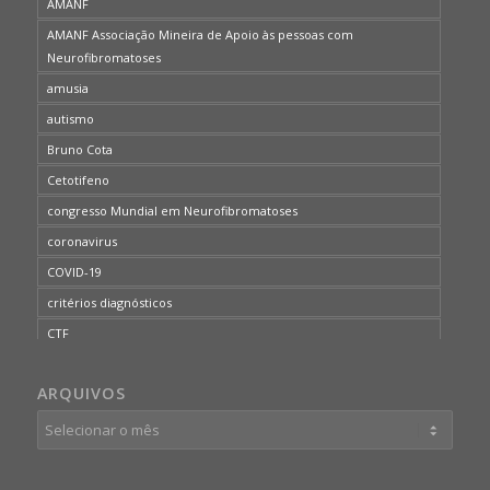
AMANF
AMANF Associação Mineira de Apoio às pessoas com
Neurofibromatoses
amusia
autismo
Bruno Cota
Cetotifeno
congresso Mundial em Neurofibromatoses
coronavirus
COVID-19
critérios diagnósticos
CTF
curso de capacitação
ARQUIVOS
desordem do processamento auditivo
diagnóstico
dificuldades cognitivas
dificuldades de aprendizado