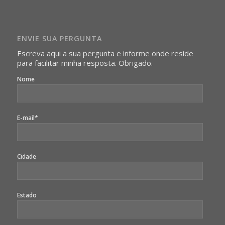
Imagens somente serão publicadas se forem
absolutamente necessárias para o interesse coletivo e,
caso sejam fotos de pessoas, não poderão permitir a
ENVIE SUA PERGUNTA
identificação da pessoa fotografada.
Escreva aqui a sua pergunta e informe onde reside
para facilitar minha resposta. Obrigado.
Nome
E-mail*
Cidade
Estado