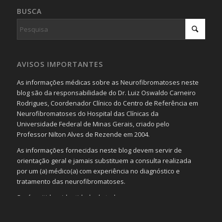
BUSCA
AVISOS IMPORTANTES
As informações médicas sobre as Neurofibromatoses neste
blog são da responsabilidade do Dr. Luiz Oswaldo Carneiro
Rodrigues, Coordenador Clínico do Centro de Referência em
Neurofibromatoses do Hospital das Clínicas da
Universidade Federal de Minas Gerais, criado pelo
Professor Nilton Alves de Rezende em 2004.
As informações fornecidas neste blog devem servir de
orientação geral e jamais substituem a consulta realizada
por um (a) médico(a) com experiência no diagnóstico e
tratamento das neurofibromatoses.
Será omitida a identidade de todas as pessoas que
realizam as perguntas, mesmo que elas não se importem
com isso.