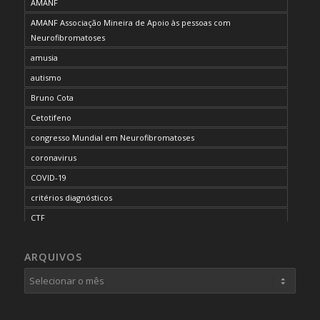
AMANF
AMANF Associação Mineira de Apoio às pessoas com
Neurofibromatoses
amusia
autismo
Bruno Cota
Cetotifeno
congresso Mundial em Neurofibromatoses
coronavirus
COVID-19
critérios diagnósticos
CTF
curso de capacitação
ARQUIVOS
desordem do processamento auditivo
diagnóstico
dificuldades cognitivas
dificuldades de aprendizado