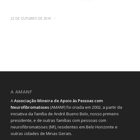
/
22 DE OUTUBRO DE 2019
A AMANF
A
Associação Mineira de Apoio às Pessoas com
Neurofibromatoses
(AMANF) foi criada em 2002, a partir da
iniciativa da família de André Bueno Belo, nosso primeiro
presidente, e de outras famílias com pessoas com
neurofibromatoses (NF), residentes em Belo Horizonte e
outras cidades de Minas Gerais.