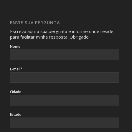
Imagens somente serão publicadas se forem
absolutamente necessárias para o interesse coletivo e,
caso sejam fotos de pessoas, não poderão permitir a
ENVIE SUA PERGUNTA
identificação da pessoa fotografada.
Escreva aqui a sua pergunta e informe onde reside
para facilitar minha resposta. Obrigado.
Nome
E-mail*
Cidade
Estado