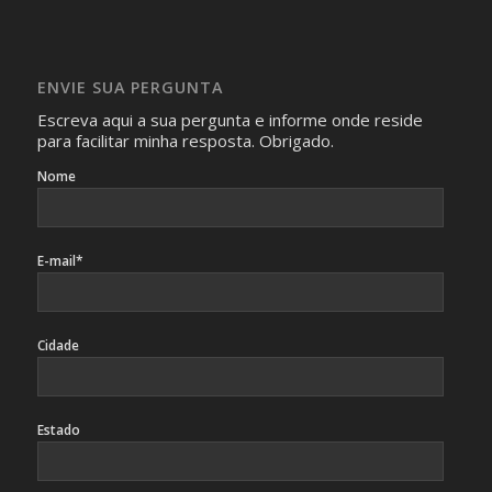
Imagens somente serão publicadas se forem
absolutamente necessárias para o interesse coletivo e,
caso sejam fotos de pessoas, não poderão permitir a
ENVIE SUA PERGUNTA
identificação da pessoa fotografada.
Escreva aqui a sua pergunta e informe onde reside
para facilitar minha resposta. Obrigado.
Nome
E-mail*
Cidade
Estado