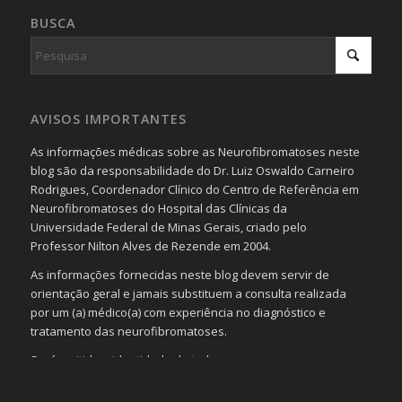
BUSCA
AVISOS IMPORTANTES
As informações médicas sobre as Neurofibromatoses neste
blog são da responsabilidade do Dr. Luiz Oswaldo Carneiro
Rodrigues, Coordenador Clínico do Centro de Referência em
Neurofibromatoses do Hospital das Clínicas da
Universidade Federal de Minas Gerais, criado pelo
Professor Nilton Alves de Rezende em 2004.
As informações fornecidas neste blog devem servir de
orientação geral e jamais substituem a consulta realizada
por um (a) médico(a) com experiência no diagnóstico e
tratamento das neurofibromatoses.
Será omitida a identidade de todas as pessoas que
realizam as perguntas, mesmo que elas não se importem
com isso.