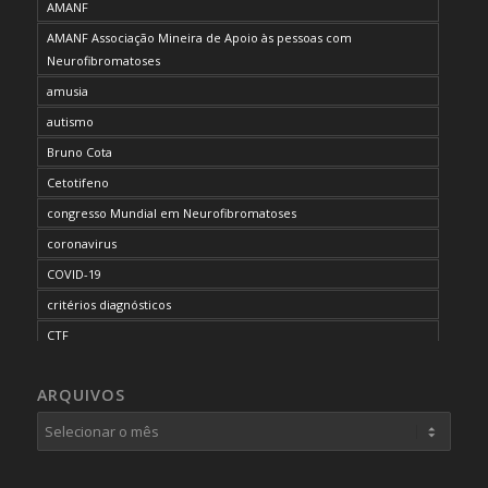
AMANF
AMANF Associação Mineira de Apoio às pessoas com
Neurofibromatoses
amusia
autismo
Bruno Cota
Cetotifeno
congresso Mundial em Neurofibromatoses
coronavirus
COVID-19
critérios diagnósticos
CTF
curso de capacitação
ARQUIVOS
desordem do processamento auditivo
diagnóstico
dificuldades cognitivas
dificuldades de aprendizado