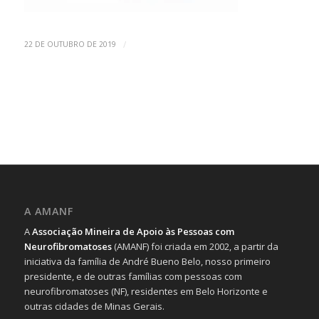
/
22 DE OUTUBRO DE 2019
A AMANF
A
Associação Mineira de Apoio às Pessoas com
Neurofibromatoses
(AMANF) foi criada em 2002, a partir da
iniciativa da família de André Bueno Belo, nosso primeiro
presidente, e de outras famílias com pessoas com
neurofibromatoses (NF), residentes em Belo Horizonte e
outras cidades de Minas Gerais.