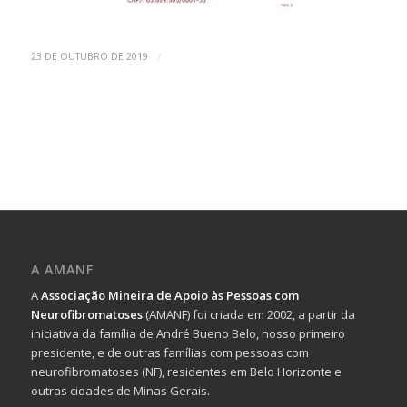
/
23 DE OUTUBRO DE 2019
A AMANF
A
Associação Mineira de Apoio às Pessoas com
Neurofibromatoses
(AMANF) foi criada em 2002, a partir da
iniciativa da família de André Bueno Belo, nosso primeiro
presidente, e de outras famílias com pessoas com
neurofibromatoses (NF), residentes em Belo Horizonte e
outras cidades de Minas Gerais.