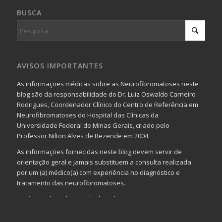
BUSCA
AVISOS IMPORTANTES
As informações médicas sobre as Neurofibromatoses neste
blog são da responsabilidade do Dr. Luiz Oswaldo Carneiro
Rodrigues, Coordenador Clínico do Centro de Referência em
Neurofibromatoses do Hospital das Clínicas da
Universidade Federal de Minas Gerais, criado pelo
Professor Nilton Alves de Rezende em 2004.
As informações fornecidas neste blog devem servir de
orientação geral e jamais substituem a consulta realizada
por um (a) médico(a) com experiência no diagnóstico e
tratamento das neurofibromatoses.
Será omitida a identidade de todas as pessoas que
realizam as perguntas, mesmo que elas não se importem
com isso.