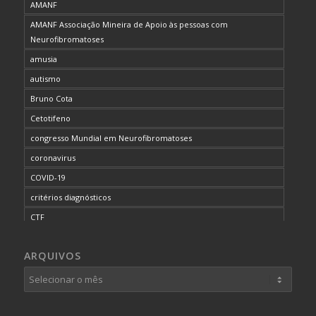
AMANF
AMANF Associação Mineira de Apoio às pessoas com
Neurofibromatoses
amusia
autismo
Bruno Cota
Cetotifeno
congresso Mundial em Neurofibromatoses
coronavirus
COVID-19
critérios diagnósticos
CTF
curso de capacitação
ARQUIVOS
desordem do processamento auditivo
diagnóstico
dificuldades cognitivas
dificuldades de aprendizado