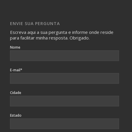
Imagens somente serão publicadas se forem
absolutamente necessárias para o interesse coletivo e,
caso sejam fotos de pessoas, não poderão permitir a
ENVIE SUA PERGUNTA
identificação da pessoa fotografada.
Escreva aqui a sua pergunta e informe onde reside
para facilitar minha resposta. Obrigado.
Nome
E-mail*
Cidade
Estado