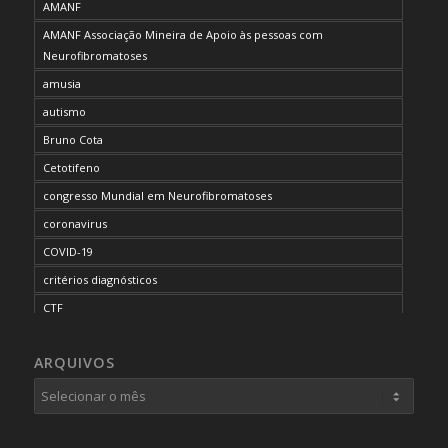
AMANF
AMANF Associação Mineira de Apoio às pessoas com
Neurofibromatoses
amusia
autismo
Bruno Cota
Cetotifeno
congresso Mundial em Neurofibromatoses
coronavirus
COVID-19
critérios diagnósticos
CTF
curso de capacitação
ARQUIVOS
desordem do processamento auditivo
diagnóstico
dificuldades cognitivas
dificuldades de aprendizado