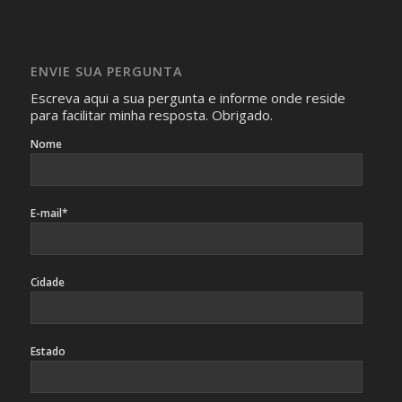
Imagens somente serão publicadas se forem
absolutamente necessárias para o interesse coletivo e,
caso sejam fotos de pessoas, não poderão permitir a
ENVIE SUA PERGUNTA
identificação da pessoa fotografada.
Escreva aqui a sua pergunta e informe onde reside
para facilitar minha resposta. Obrigado.
Nome
E-mail*
Cidade
Estado