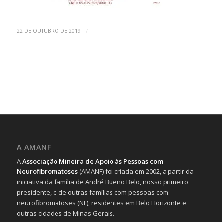
/
22 DE OUTUBRO DE 2019
A AMANF
A
Associação Mineira de Apoio às Pessoas com
Neurofibromatoses
(AMANF) foi criada em 2002, a partir da
iniciativa da família de André Bueno Belo, nosso primeiro
presidente, e de outras famílias com pessoas com
neurofibromatoses (NF), residentes em Belo Horizonte e
outras cidades de Minas Gerais.