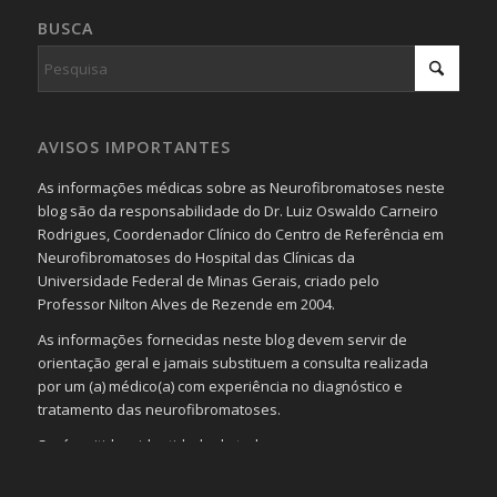
BUSCA
AVISOS IMPORTANTES
As informações médicas sobre as Neurofibromatoses neste
blog são da responsabilidade do Dr. Luiz Oswaldo Carneiro
Rodrigues, Coordenador Clínico do Centro de Referência em
Neurofibromatoses do Hospital das Clínicas da
Universidade Federal de Minas Gerais, criado pelo
Professor Nilton Alves de Rezende em 2004.
As informações fornecidas neste blog devem servir de
orientação geral e jamais substituem a consulta realizada
por um (a) médico(a) com experiência no diagnóstico e
tratamento das neurofibromatoses.
Será omitida a identidade de todas as pessoas que
realizam as perguntas, mesmo que elas não se importem
com isso.