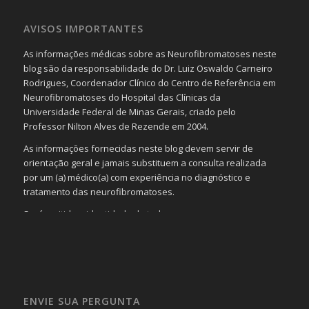
AVISOS IMPORTANTES
As informações médicas sobre as Neurofibromatoses neste
blog são da responsabilidade do Dr. Luiz Oswaldo Carneiro
Rodrigues, Coordenador Clínico do Centro de Referência em
Neurofibromatoses do Hospital das Clínicas da
Universidade Federal de Minas Gerais, criado pelo
Professor Nilton Alves de Rezende em 2004.
As informações fornecidas neste blog devem servir de
orientação geral e jamais substituem a consulta realizada
por um (a) médico(a) com experiência no diagnóstico e
tratamento das neurofibromatoses.
Será omitida a identidade de todas as pessoas que
realizam as perguntas, mesmo que elas não se importem
com isso.
Imagens somente serão publicadas se forem
absolutamente necessárias para o interesse coletivo e,
caso sejam fotos de pessoas, não poderão permitir a
ENVIE SUA PERGUNTA
identificação da pessoa fotografada.