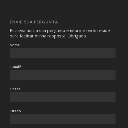
Imagens somente serão publicadas se forem
absolutamente necessárias para o interesse coletivo e,
caso sejam fotos de pessoas, não poderão permitir a
ENVIE SUA PERGUNTA
identificação da pessoa fotografada.
Escreva aqui a sua pergunta e informe onde reside
para facilitar minha resposta. Obrigado.
Nome
E-mail*
Cidade
Estado