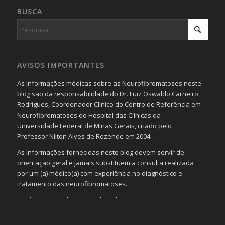
BUSCA
AVISOS IMPORTANTES
As informações médicas sobre as Neurofibromatoses neste
blog são da responsabilidade do Dr. Luiz Oswaldo Carneiro
Rodrigues, Coordenador Clínico do Centro de Referência em
Neurofibromatoses do Hospital das Clínicas da
Universidade Federal de Minas Gerais, criado pelo
Professor Nilton Alves de Rezende em 2004.
As informações fornecidas neste blog devem servir de
orientação geral e jamais substituem a consulta realizada
por um (a) médico(a) com experiência no diagnóstico e
tratamento das neurofibromatoses.
Será omitida a identidade de todas as pessoas que
realizam as perguntas, mesmo que elas não se importem
com isso.