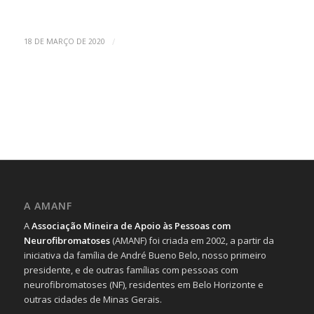
/
18 DE MARÇO DE 2020
A AMANF
A
Associação Mineira de Apoio às Pessoas com
Neurofibromatoses
(AMANF) foi criada em 2002, a partir da
iniciativa da família de André Bueno Belo, nosso primeiro
presidente, e de outras famílias com pessoas com
neurofibromatoses (NF), residentes em Belo Horizonte e
outras cidades de Minas Gerais.