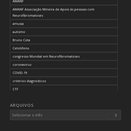
AMANF
AMANF Associação Mineira de Apoio às pessoas com
Neurofibromatoses
amusia
autismo
Bruno Cota
Cetotifeno
congresso Mundial em Neurofibromatoses
coronavirus
COVID-19
critérios diagnósticos
CTF
curso de capacitação
ARQUIVOS
desordem do processamento auditivo
diagnóstico
dificuldades cognitivas
dificuldades de aprendizado