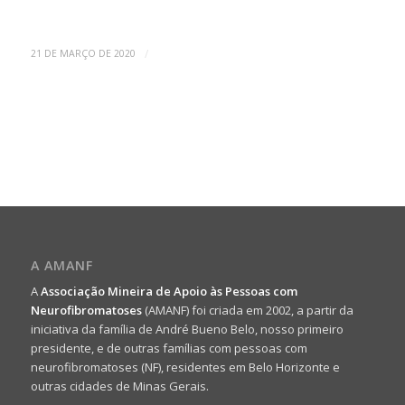
/
21 DE MARÇO DE 2020
A AMANF
A
Associação Mineira de Apoio às Pessoas com
Neurofibromatoses
(AMANF) foi criada em 2002, a partir da
iniciativa da família de André Bueno Belo, nosso primeiro
presidente, e de outras famílias com pessoas com
neurofibromatoses (NF), residentes em Belo Horizonte e
outras cidades de Minas Gerais.