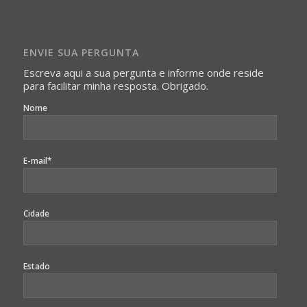
Imagens somente serão publicadas se forem
absolutamente necessárias para o interesse coletivo e,
caso sejam fotos de pessoas, não poderão permitir a
ENVIE SUA PERGUNTA
identificação da pessoa fotografada.
Escreva aqui a sua pergunta e informe onde reside
para facilitar minha resposta. Obrigado.
Nome
E-mail*
Cidade
Estado