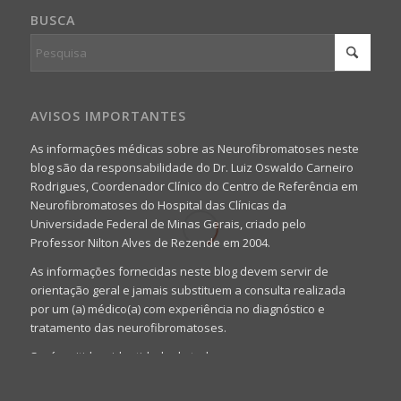
BUSCA
AVISOS IMPORTANTES
As informações médicas sobre as Neurofibromatoses neste
blog são da responsabilidade do Dr. Luiz Oswaldo Carneiro
Rodrigues, Coordenador Clínico do Centro de Referência em
Neurofibromatoses do Hospital das Clínicas da
Universidade Federal de Minas Gerais, criado pelo
Professor Nilton Alves de Rezende em 2004.
As informações fornecidas neste blog devem servir de
orientação geral e jamais substituem a consulta realizada
por um (a) médico(a) com experiência no diagnóstico e
tratamento das neurofibromatoses.
Será omitida a identidade de todas as pessoas que
realizam as perguntas, mesmo que elas não se importem
com isso.