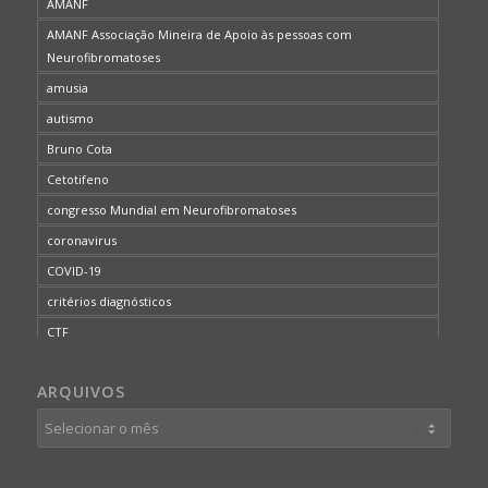
AMANF
AMANF Associação Mineira de Apoio às pessoas com
Neurofibromatoses
amusia
autismo
Bruno Cota
Cetotifeno
congresso Mundial em Neurofibromatoses
coronavirus
COVID-19
critérios diagnósticos
CTF
curso de capacitação
ARQUIVOS
desordem do processamento auditivo
diagnóstico
dificuldades cognitivas
dificuldades de aprendizado