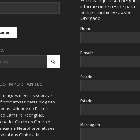
Escreva aqui a sua pergunt
informe onde reside para
facilitar minha resposta.
Obrigado.
Nome
CA
E-mail*
Cidade
SOS IMPORTANTES
formações médicas sobre as
Estado
fibromatoses neste blog são
sponsabilidade do Dr. Luiz
do Carneiro Rodrigues,
enador Clínico do Centro de
Mensagem
ência em Neurofibromatoses
pital das Clínicas da