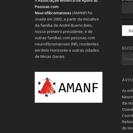
A
Associação Mineira de Apoio às
Pessoas com
Neurofibromatoses
(AMANF) foi
criada em 2002, a partir da iniciativa
da família de André Bueno Belo,
nosso primeiro presidente, e de
outras famílias com pessoas com
neurofibromatoses (NF), residentes
BUS
em Belo Horizonte e outras cidades
de Minas Gerais.
AVI
As in
Neuro
da re
Oswal
Coord
Refer
do Hos