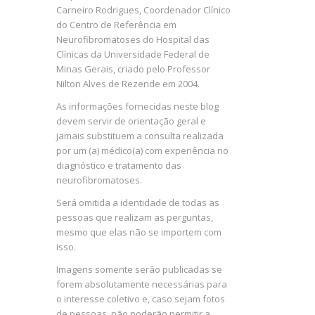
Carneiro Rodrigues, Coordenador Clínico
do Centro de Referência em
Neurofibromatoses do Hospital das
Clínicas da Universidade Federal de
Minas Gerais, criado pelo Professor
Nilton Alves de Rezende em 2004.
As informações fornecidas neste blog
devem servir de orientação geral e
jamais substituem a consulta realizada
por um (a) médico(a) com experiência no
diagnóstico e tratamento das
neurofibromatoses.
Será omitida a identidade de todas as
pessoas que realizam as perguntas,
mesmo que elas não se importem com
isso.
Imagens somente serão publicadas se
forem absolutamente necessárias para
o interesse coletivo e, caso sejam fotos
de pessoas, não poderão permitir a