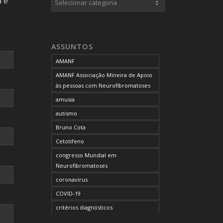
a e
neurofibromas cutâneos
neurofibromas plexiformes
neurofibromatose do tipo 1
ASSUNTOS
neurofibromatose do tipo 2
AMANF
neurofibromatoses
AMANF Associação Mineira de Apoio
NF1
às pessoas com Neurofibromatoses
NF2
amusia
OCUPAÇÃO DO BLOG
autismo
onde tratar
Bruno Cota
problemas comportamentais
Cetotifeno
reunião mensal da AMANF
congresso Mundial em
selumetinibe
Neurofibromatoses
Sem categoria
coronavirus
SUS
COVID-19
TDAH
critérios diagnósticos
tratamento
CTF